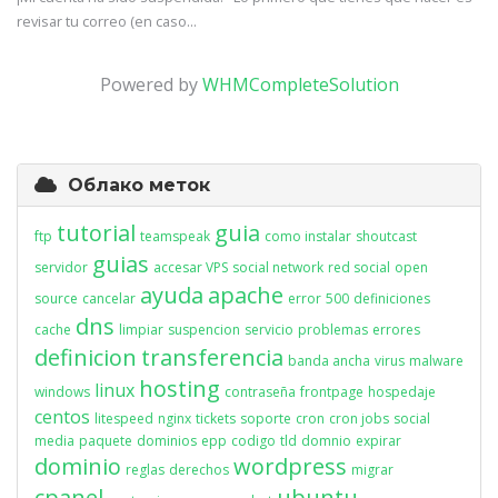
revisar tu correo (en caso...
Powered by
WHMCompleteSolution
Облако меток
tutorial
guia
ftp
teamspeak
como instalar
shoutcast
guias
servidor
accesar VPS
social network
red social
open
ayuda
apache
source
cancelar
error
500
definiciones
dns
cache
limpiar
suspencion
servicio
problemas
errores
definicion
transferencia
banda ancha
virus
malware
hosting
linux
windows
contraseña
frontpage
hospedaje
centos
litespeed
nginx
tickets
soporte
cron
cron jobs
social
media
paquete
dominios
epp
codigo
tld
domnio
expirar
dominio
wordpress
reglas
derechos
migrar
cpanel
ubuntu