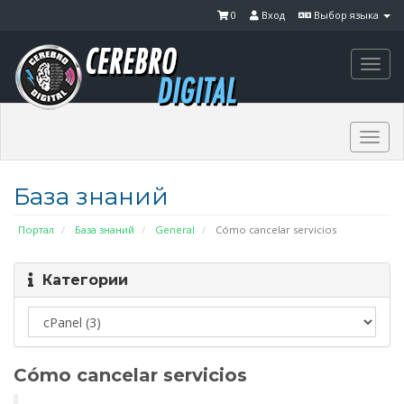
0
Вход
Выбор языка
Togg
navi
Togg
navi
База знаний
Портал
База знаний
General
Cómo cancelar servicios
Категории
Cómo cancelar servicios