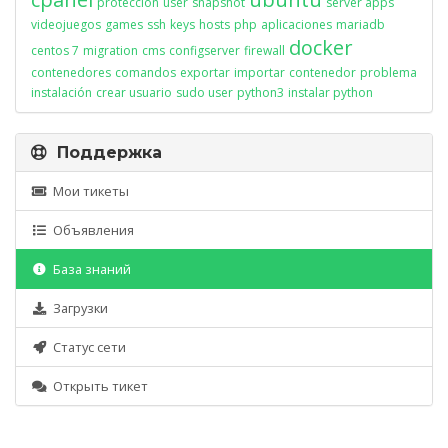
proteccion
user
snapshot
server apps
videojuegos
games
ssh
keys
hosts
php
aplicaciones
mariadb
docker
centos 7
migration
cms
configserver
firewall
contenedores
comandos
exportar
importar
contenedor
problema
instalación
crear usuario
sudo user
python3
instalar python
Поддержка
Мои тикеты
Объявления
База знаний
Загрузки
Статус сети
Открыть тикет