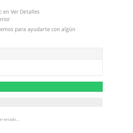
c en Ver Detalles
erior
actemos para ayudarte con algún
e
r errado....