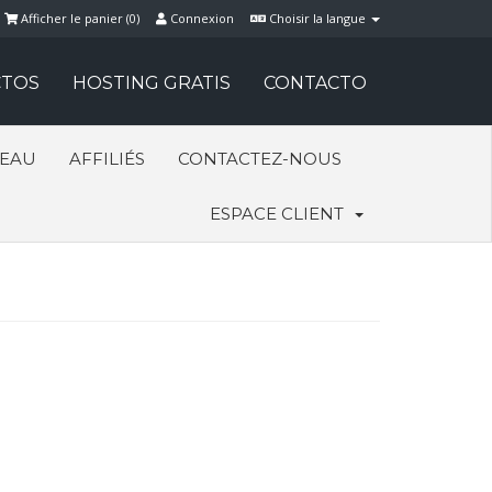
Afficher le panier (
0
)
Connexion
Choisir la langue
TOS
HOSTING GRATIS
CONTACTO
SEAU
AFFILIÉS
CONTACTEZ-NOUS
ESPACE CLIENT