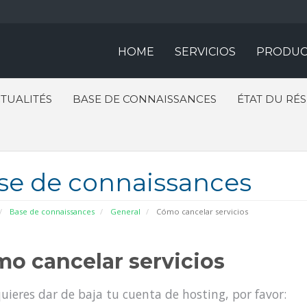
HOME
SERVICIOS
PRODUC
TUALITÉS
BASE DE CONNAISSANCES
ÉTAT DU RÉ
se de connaissances
Base de connaissances
General
Cómo cancelar servicios
o cancelar servicios
quieres dar de baja tu cuenta de hosting, por favor: