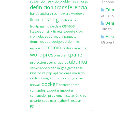
suspencion
servicio
problemas
errores
El servi
definicion
transferencia
Cómo 
banda ancha
virus
malware
windows
La memor
hosting
linux
contraseña
Defi
centos
frontpage
hospedaje
Este es 
litespeed
nginx
tickets
soporte
cron
Mi s
cron jobs
social media
paquete
dominios
epp
codigo
tld
domnio
¡Mi cuen
dominio
expirar
reglas
derechos
wordpress
cpanel
migrar
ubuntu
proteccion
user
snapshot
server apps
videojuegos
games
ssh
keys
hosts
php
aplicaciones
mariadb
centos 7
migration
cms
configserver
docker
firewall
contenedores
comandos
exportar
importar
contenedor
problema
instalación
crear
usuario
sudo user
python3
instalar
python