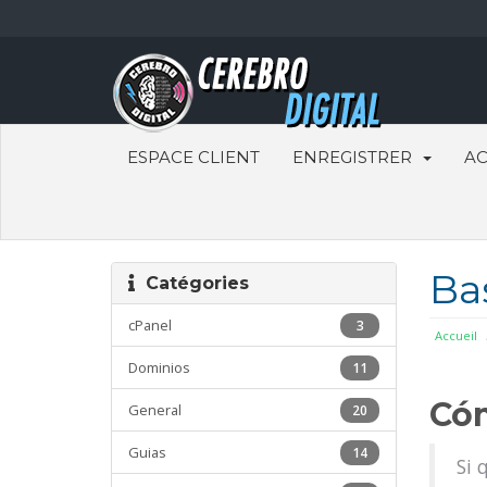
ESPACE CLIENT
ENREGISTRER
AC
Ba
Catégories
cPanel
3
Accueil
Dominios
11
Cóm
General
20
Guias
14
Si 