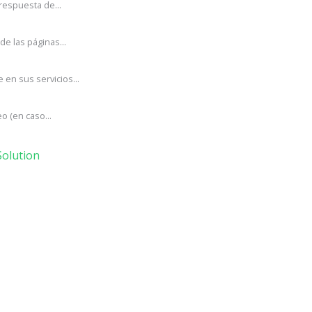
respuesta de...
e las páginas...
en sus servicios...
o (en caso...
olution