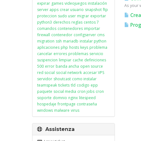
expirar
games
videojuegos
instalación
As your w
server apps
crear usuario
snapshot
ftp
Crea
proteccion
sudo user
migrar
exportar
python3
derechos
reglas
centos 7
Prog
comandos
contenedores
importar
firewall
contenedor
configserver
cms
migration
ssh
mariadb
instalar python
aplicaciones
php
hosts
keys
problema
cancelar
errores
problemas
servicio
suspencion
limpiar
cache
definiciones
500
error
banda ancha
open source
red social
social network
accesar VPS
servidor
shoutcast
como instalar
teamspeak
tickets
tld
codigo
epp
paquete
social media
cron jobs
cron
soporte
domnio
nginx
litespeed
hospedaje
frontpage
contraseña
windows
malware
virus
Assistenza