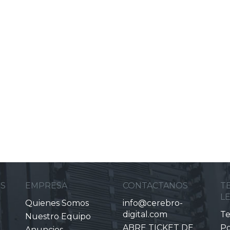
ES
EMPRESA
CONTACTANOS
T
L
Quienes Somos
info@cerebro-
digital.com
Te
Nuestro Equipo
ABRE TICKET DE
Po
Anuncios