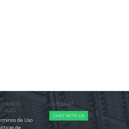
ERMINOS
LIVE CHAT
EGALES
CHAT WITH US
rminos de Uso
líticas de