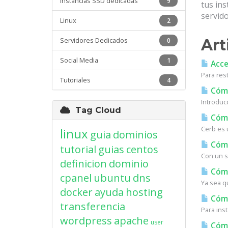
Instancias SSD dedicadas
9
tus in
servido
Linux
2
Servidores Dedicados
Art
0
Social Media
1
Acces
Para res
Tutoriales
4
Cómo
Introduc
Tag Cloud
Cómo
Cerb es u
linux
guia
dominios
Cómo
tutorial
guias
centos
Con un s
definicion
dominio
Cómo
cpanel
ubuntu
dns
Ya sea q
docker
ayuda
hosting
Cómo 
transferencia
Para inst
wordpress
apache
user
Cómo