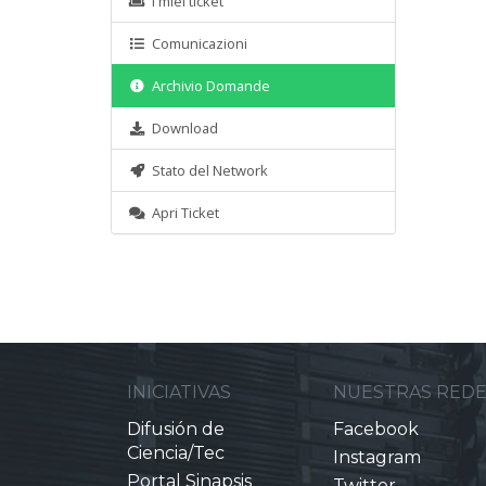
I miei ticket
Comunicazioni
Archivio Domande
Download
Stato del Network
Apri Ticket
INICIATIVAS
NUESTRAS RED
Difusión de
Facebook
Ciencia/Tec
Instagram
Portal Sinapsis
Twitter