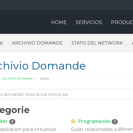
HOME
SERVICIOS
PRODUC
I
ARCHIVIO DOMANDE
STATO DEL NETWORK
chivio Domande
Archivio Domande
Guias
egorie
ker
Programación
3
1
aplicación para virtualizar
Guías relacionadas a difere