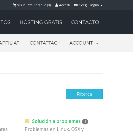
Visualizza Carrello (
0
)
Accedi
Scegli lingua
TOS
HOSTING GRATIS
CONTACTO
AFFILIATI
CONTATTACI!
ACCOUNT
Solución a problemas
1
ntes
Problemas en Linux, OSX y