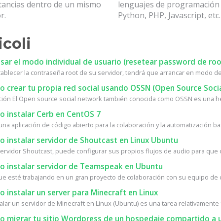
stancias dentro de un mismo
lenguajes de programació
r.
Python, PHP, Javascript, etc.
icoli
ar el modo individual de usuario (resetear password de roo
tablecer la contraseña root de su servidor, tendrá que arrancar en modo de 
 crear tu propia red social usando OSSN (Open Source Soci
ción El Open source social network también conocida como OSSN es una he
 instalar Cerb en CentOS 7
na aplicación de código abierto para la colaboración y la automatización bas
 instalar servidor de Shoutcast en Linux Ubuntu
ervidor Shoutcast, puede configurar sus propios flujos de audio para que ot
 instalar servidor de Teamspeak en Ubuntu
ue esté trabajando en un gran proyecto de colaboración con su equipo de de
instalar un server para Minecraft en Linux
alar un servidor de Minecraft en Linux (Ubuntu) es una tarea relativamente fá
 migrar tu sitio Wordpress de un hospedaje compartido a u