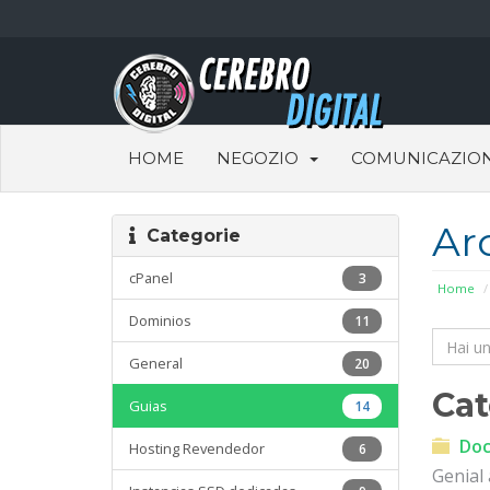
HOME
NEGOZIO
COMUNICAZION
Ar
Categorie
cPanel
3
Home
Dominios
11
General
20
Cat
Guias
14
Doc
Hosting Revendedor
6
Genial 