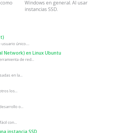
n como
Windows en general. Al usar
instancias SSD.
t)
usuario único....
al Network) en Linux Ubuntu
rramienta de red...
adas en la...
ros los...
sarrollo o...
cil con...
na instancia SSD