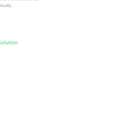
ually...
olution