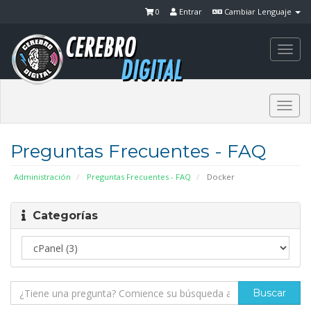
0
Entrar
Cambiar Lenguaje
Togg
navi
Togg
navi
Preguntas Frecuentes - FAQ
Administración
Preguntas Frecuentes - FAQ
Docker
Categorías