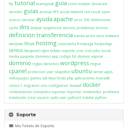
tutorial
guia
ftp
teamspeak
como instalar
shoutcast
guias
servidor
accesar VPS
social network
red social
open
ayuda
apache
source
cancelar
error
500
definiciones
dns
cache
limpiar
suspencion
servicio
problemas
errores
definicion
transferencia
banda ancha
virus
malware
hosting
linux
windows
contraseña
frontpage
hospedaje
centos
litespeed
nginx
tickets
soporte
cron
cron jobs
social
media
paquete
dominios
epp
codigo
tld
domnio
expirar
dominio
wordpress
reglas
derechos
migrar
cpanel
ubuntu
proteccion
user
snapshot
server apps
videojuegos
games
ssh
keys
hosts
php
aplicaciones
mariadb
docker
centos 7
migration
cms
configserver
firewall
contenedores
comandos
exportar
importar
contenedor
problema
instalación
crear usuario
sudo user
python3
instalar python
Soporte
Mis Tickets de Soporte