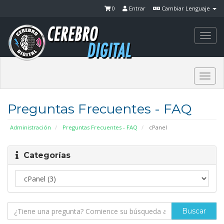
0
Entrar
Cambiar Lenguaje
Togg
navi
Togg
navi
Preguntas Frecuentes - FAQ
Administración
Preguntas Frecuentes - FAQ
cPanel
Categorías