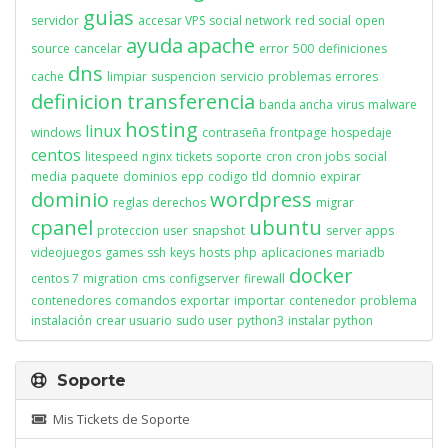
guias
servidor
accesar VPS
social network
red social
open
ayuda
apache
source
cancelar
error
500
definiciones
dns
cache
limpiar
suspencion
servicio
problemas
errores
definicion
transferencia
banda ancha
virus
malware
hosting
linux
windows
contraseña
frontpage
hospedaje
centos
litespeed
nginx
tickets
soporte
cron
cron jobs
social
media
paquete
dominios
epp
codigo
tld
domnio
expirar
dominio
wordpress
reglas
derechos
migrar
cpanel
ubuntu
proteccion
user
snapshot
server apps
videojuegos
games
ssh
keys
hosts
php
aplicaciones
mariadb
docker
centos 7
migration
cms
configserver
firewall
contenedores
comandos
exportar
importar
contenedor
problema
instalación
crear usuario
sudo user
python3
instalar python
Soporte
Mis Tickets de Soporte