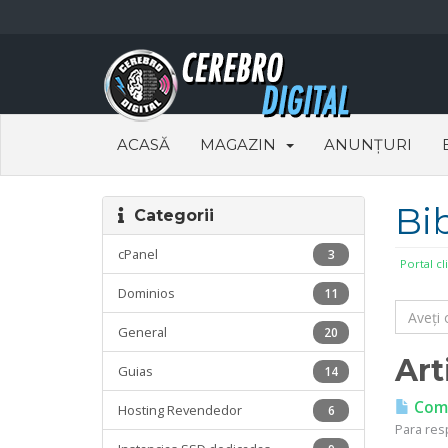
ACASĂ
MAGAZIN
ANUNȚURI
Bi
Categorii
cPanel
3
Portal cl
Dominios
11
General
20
Art
Guias
14
Como
Hosting Revendedor
6
Para resp