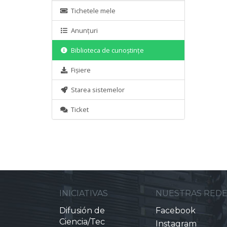
Tichetele mele
Anunțuri
Biblioteca de cunoștințe
Fișiere
Starea sistemelor
Ticket
INICIATIVAS
NUESTRAS RED
Difusión de
Facebook
Ciencia/Tec
Instagram