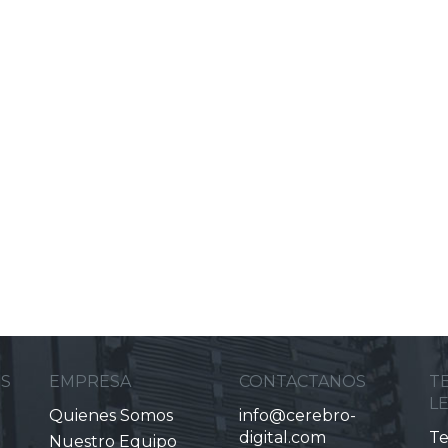
ES
EMPRESA
CONTACTANOS
T
L
Quienes Somos
info@cerebro-
digital.com
Te
Nuestro Equipo