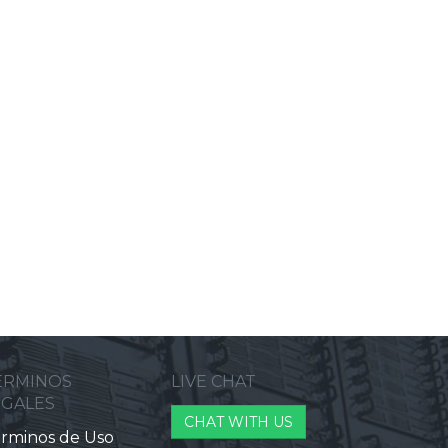
ERMINOS
LIVE CHAT
EGALES
CHAT WITH US
rminos de Uso