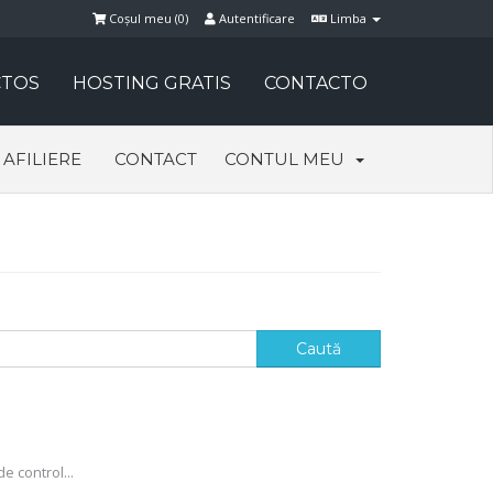
Coșul meu (
0
)
Autentificare
Limba
TOS
HOSTING GRATIS
CONTACTO
AFILIERE
CONTACT
CONTUL MEU
e control...