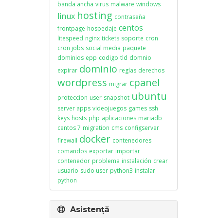
banda ancha
virus
malware
windows
hosting
linux
contraseña
centos
frontpage
hospedaje
litespeed
nginx
tickets
soporte
cron
cron jobs
social media
paquete
dominios
epp
codigo
tld
domnio
dominio
expirar
reglas
derechos
wordpress
cpanel
migrar
ubuntu
proteccion
user
snapshot
server apps
videojuegos
games
ssh
keys
hosts
php
aplicaciones
mariadb
centos 7
migration
cms
configserver
docker
firewall
contenedores
comandos
exportar
importar
contenedor
problema
instalación
crear
usuario
sudo user
python3
instalar
python
Asistență