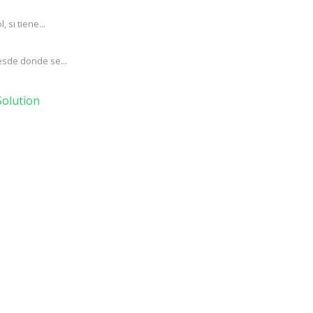
si tiene...
esde donde se...
olution