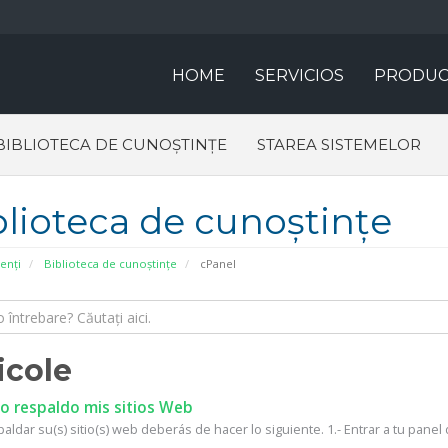
HOME
SERVICIOS
PRODUC
BIBLIOTECA DE CUNOȘTINȚE
STAREA SISTEMELOR
blioteca de cunoștințe
ienți
Biblioteca de cunoștințe
cPanel
icole
 respaldo mis sitios Web
aldar su(s) sitio(s) web deberás de hacer lo siguiente. 1.- Entrar a tu panel d