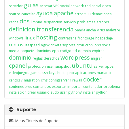
guias
servidor
accesar VPS
social network
red social
open
ayuda
apache
source
cancelar
error
500
definiciones
dns
cache
limpiar
suspencion
servicio
problemas
errores
definicion
transferencia
banda ancha
virus
malware
hosting
linux
windows
contraseña
frontpage
hospedaje
centos
litespeed
nginx
tickets
soporte
cron
cron jobs
social
media
paquete
dominios
epp
codigo
tld
domnio
expirar
dominio
wordpress
reglas
derechos
migrar
cpanel
ubuntu
proteccion
user
snapshot
server apps
videojuegos
games
ssh
keys
hosts
php
aplicaciones
mariadb
docker
centos 7
migration
cms
configserver
firewall
contenedores
comandos
exportar
importar
contenedor
problema
instalación
crear usuario
sudo user
python3
instalar python
Suporte
Meus Tickets de Suporte