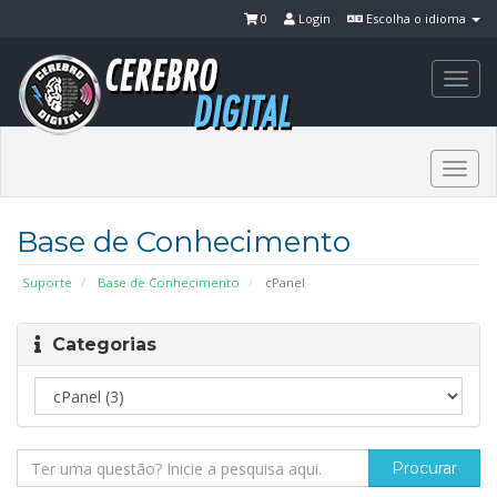
0
Login
Escolha o idioma
Togg
navi
Togg
navi
Base de Conhecimento
Suporte
Base de Conhecimento
cPanel
Categorias