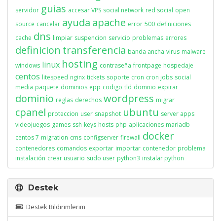
guias
servidor
accesar VPS
social network
red social
open
ayuda
apache
source
cancelar
error
500
definiciones
dns
cache
limpiar
suspencion
servicio
problemas
errores
definicion
transferencia
banda ancha
virus
malware
hosting
linux
windows
contraseña
frontpage
hospedaje
centos
litespeed
nginx
tickets
soporte
cron
cron jobs
social
media
paquete
dominios
epp
codigo
tld
domnio
expirar
dominio
wordpress
reglas
derechos
migrar
cpanel
ubuntu
proteccion
user
snapshot
server apps
videojuegos
games
ssh
keys
hosts
php
aplicaciones
mariadb
docker
centos 7
migration
cms
configserver
firewall
contenedores
comandos
exportar
importar
contenedor
problema
instalación
crear usuario
sudo user
python3
instalar python
Destek
Destek Bildirimlerim