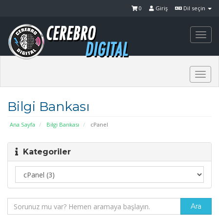
0
Giriş
Dil seçin
Togg
navi
Togg
navi
Bilgi Bankası
Ana Sayfa
Bilgi Bankası
cPanel
Kategoriler