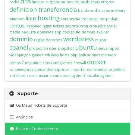
dns
cache
limpiar
suspencion
servicio
problemas
errores
definicion
transferencia
banda ancha
virus
malware
hosting
linux
windows
contraseña
frontpage
hospedaje
centos
litespeed
nginx
tickets
soporte
cron
cron jobs
social
media
paquete
dominios
epp
codigo
tld
domnio
expirar
dominio
wordpress
reglas
derechos
migrar
cpanel
ubuntu
proteccion
user
snapshot
server apps
videojuegos
games
ssh
keys
hosts
php
aplicaciones
mariadb
docker
centos 7
migration
cms
configserver
firewall
contenedores
comandos
exportar
importar
contenedor
problema
instalación
crear usuario
sudo user
python3
instalar python
Suporte
Os Meus Tickets de Suporte
Anúncios
Base de Conhecimento