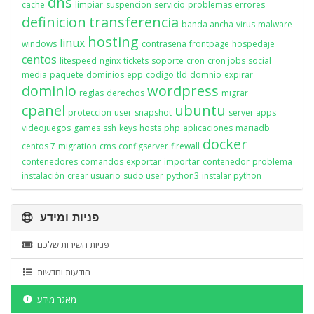
dns
cache
limpiar
suspencion
servicio
problemas
errores
definicion
transferencia
banda ancha
virus
malware
hosting
linux
windows
contraseña
frontpage
hospedaje
centos
litespeed
nginx
tickets
soporte
cron
cron jobs
social
media
paquete
dominios
epp
codigo
tld
domnio
expirar
dominio
wordpress
reglas
derechos
migrar
cpanel
ubuntu
proteccion
user
snapshot
server apps
videojuegos
games
ssh
keys
hosts
php
aplicaciones
mariadb
docker
centos 7
migration
cms
configserver
firewall
contenedores
comandos
exportar
importar
contenedor
problema
instalación
crear usuario
sudo user
python3
instalar python
פניות ומידע
פניות השירות שלכם
הודעות וחדשות
מאגר מידע