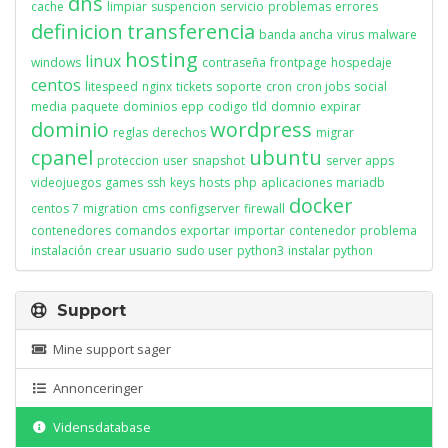
dns
cache
limpiar
suspencion
servicio
problemas
errores
definicion
transferencia
banda ancha
virus
malware
hosting
linux
windows
contraseña
frontpage
hospedaje
centos
litespeed
nginx
tickets
soporte
cron
cron jobs
social
media
paquete
dominios
epp
codigo
tld
domnio
expirar
dominio
wordpress
reglas
derechos
migrar
cpanel
ubuntu
proteccion
user
snapshot
server apps
videojuegos
games
ssh
keys
hosts
php
aplicaciones
mariadb
docker
centos 7
migration
cms
configserver
firewall
contenedores
comandos
exportar
importar
contenedor
problema
instalación
crear usuario
sudo user
python3
instalar python
Support
Mine support sager
Annonceringer
Vidensdatabase