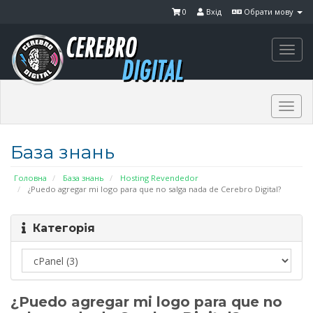
0
Вхід
Обрати мову
Togg
navi
Togg
navi
База знань
Головна
База знань
Hosting Revendedor
¿Puedo agregar mi logo para que no salga nada de Cerebro Digital?
Категорія
¿Puedo agregar mi logo para que no