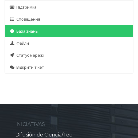
Підтримка
Сповіщення
База знань
Файли
Статус мережі
Відкрити тікет
INICIATIVAS
Difusión de Ciencia/Tec