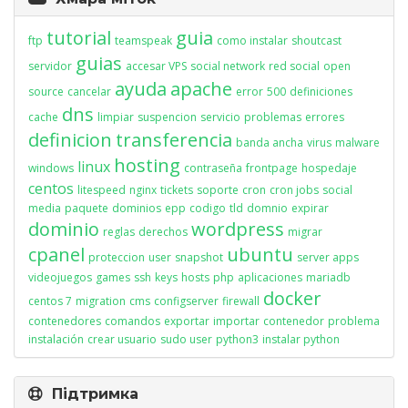
tutorial
guia
ftp
teamspeak
como instalar
shoutcast
guias
servidor
accesar VPS
social network
red social
open
ayuda
apache
source
cancelar
error
500
definiciones
dns
cache
limpiar
suspencion
servicio
problemas
errores
definicion
transferencia
banda ancha
virus
malware
hosting
linux
windows
contraseña
frontpage
hospedaje
centos
litespeed
nginx
tickets
soporte
cron
cron jobs
social
media
paquete
dominios
epp
codigo
tld
domnio
expirar
dominio
wordpress
reglas
derechos
migrar
cpanel
ubuntu
proteccion
user
snapshot
server apps
videojuegos
games
ssh
keys
hosts
php
aplicaciones
mariadb
docker
centos 7
migration
cms
configserver
firewall
contenedores
comandos
exportar
importar
contenedor
problema
instalación
crear usuario
sudo user
python3
instalar python
Підтримка