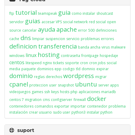
tutorial
guia
ftp
teamspeak
como instalar
shoutcast
guias
servidor
accesar VPS
social network
red social
open
ayuda
apache
source
cancelar
error
500
definiciones
dns
cache
limpiar
suspencion
servicio
problemas
errores
definicion
transferencia
banda ancha
virus
malware
hosting
linux
windows
contraseña
frontpage
hospedaje
centos
litespeed
nginx
tickets
soporte
cron
cron jobs
social
media
paquete
dominios
epp
codigo
tld
domnio
expirar
dominio
wordpress
reglas
derechos
migrar
cpanel
ubuntu
proteccion
user
snapshot
server apps
videojuegos
games
ssh
keys
hosts
php
aplicaciones
mariadb
docker
centos 7
migration
cms
configserver
firewall
contenedores
comandos
exportar
importar
contenedor
problema
instalación
crear usuario
sudo user
python3
instalar python
suport