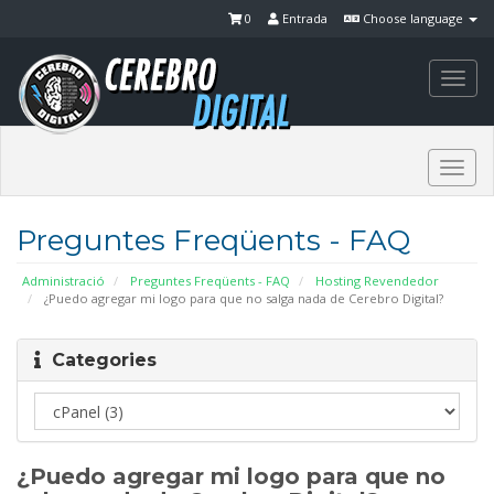
0
Entrada
Choose language
Togg
navi
Togg
navi
Preguntes Freqüents - FAQ
Administració
Preguntes Freqüents - FAQ
Hosting Revendedor
¿Puedo agregar mi logo para que no salga nada de Cerebro Digital?
Categories
¿Puedo agregar mi logo para que no