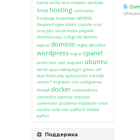
banda ancha
virus
malware
windows
Quie
hosting
linux
contraseña
Ofrecemo
centos
frontpage
hospedaje
litespeed
nginx
tickets
soporte
cron
cron jobs
social media
paquete
dominios
epp
codigo
tld
domnio
dominio
expirar
reglas
derechos
wordpress
cpanel
migrar
ubuntu
proteccion
user
snapshot
server apps
videojuegos
games
ssh
keys
hosts
php
aplicaciones
mariadb
centos 7
migration
cms
configserver
docker
firewall
contenedores
comandos
exportar
importar
contenedor
problema
instalación
crear
usuario
sudo user
python3
instalar
python
Поддержка