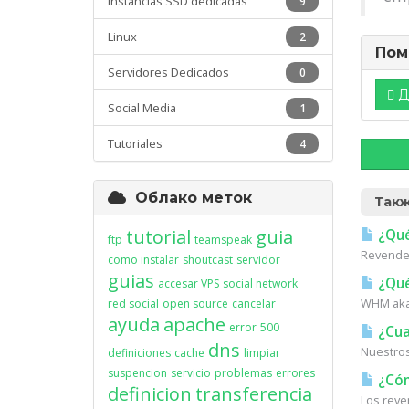
Instancias SSD dedicadas
9
Linux
2
Пом
Servidores Dedicados
0
Д
Social Media
1
Tutoriales
4
Облако меток
Такж
tutorial
guia
¿Qué
ftp
teamspeak
Revended
como instalar
shoutcast
servidor
guias
¿Qué
accesar VPS
social network
WHM aka 
red social
open source
cancelar
ayuda
apache
error
500
¿Cual
dns
Nuestros
definiciones
cache
limpiar
suspencion
servicio
problemas
errores
¿Cóm
definicion
transferencia
Los reve