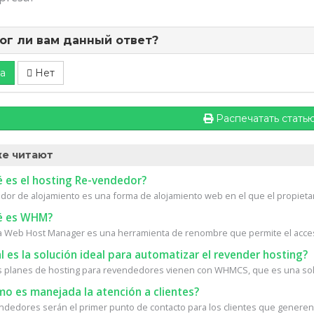
ог ли вам данный ответ?
а
Нет
Распечатать стать
е читают
 es el hosting Re-vendedor?
or de alojamiento es una forma de alojamiento web en el que el propietari
 es WHM?
Web Host Manager es una herramienta de renombre que permite el acceso 
 es la solución ideal para automatizar el revender hosting?
 planes de hosting para revendedores vienen con WHMCS, que es una solu
o es manejada la atención a clientes?
ndedores serán el primer punto de contacto para los clientes que generen.