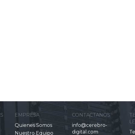
ES
EMPRESA
CONTACTANOS
T
L
Quienes Somos
info@cerebro-
digital.com
Te
Nuestro Equipo