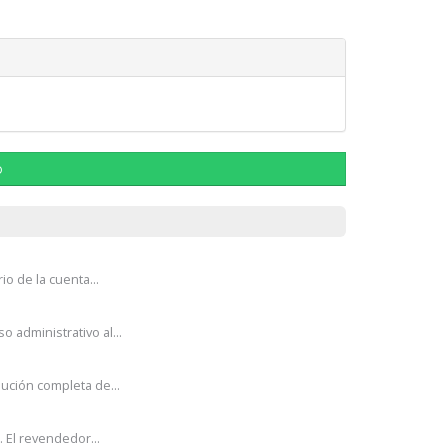
ю
o de la cuenta...
administrativo al...
ción completa de...
 El revendedor...