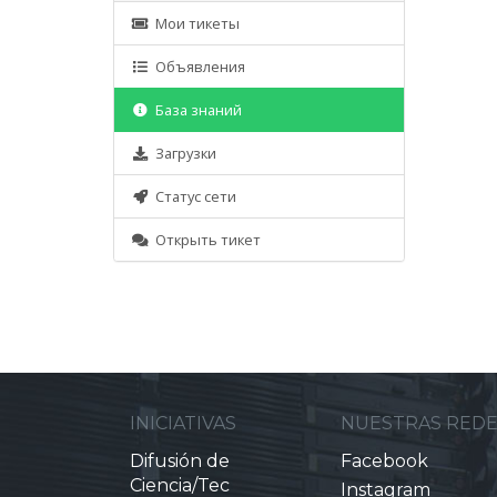
Мои тикеты
Объявления
База знаний
Загрузки
Статус сети
Открыть тикет
INICIATIVAS
NUESTRAS RED
Difusión de
Facebook
Ciencia/Tec
Instagram