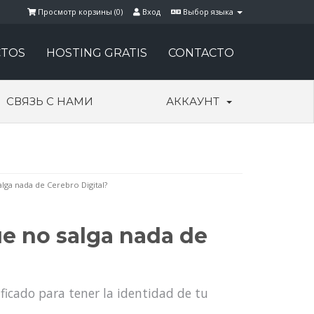
Просмотр корзины (
0
)
Вход
Выбор языка
TOS
HOSTING GRATIS
CONTACTO
СВЯЗЬ С НАМИ
АККАУНТ
lga nada de Cerebro Digital?
e no salga nada de
icado para tener la identidad de tu