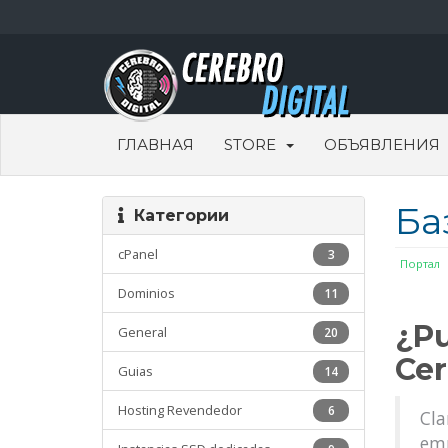
ГЛАВНАЯ
STORE
ОБЪЯВЛЕНИЯ
Ба
Категории
cPanel
3
Портал
Dominios
11
¿Pu
General
20
Cer
Guias
14
Hosting Revendedor
6
Cla
em