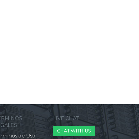
ERMINOS
LIVE CHAT
EGALES
CHAT WITH US
rminos de Uso