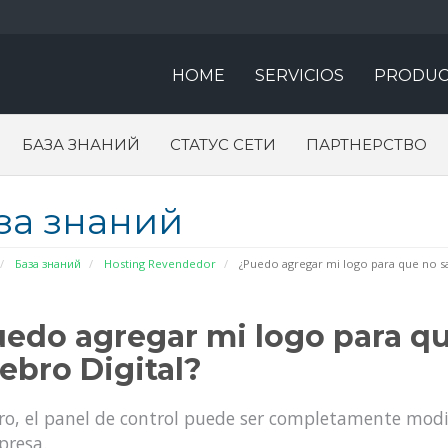
HOME
SERVICIOS
PRODUC
БАЗА ЗНАНИЙ
СТАТУС СЕТИ
ПАРТНЕРСТВО
за знаний
База знаний
Hosting Revendedor
¿Puedo agregar mi logo para que no sa
edo agregar mi logo para qu
ebro Digital?
ro, el panel de control puede ser completamente modif
presa.