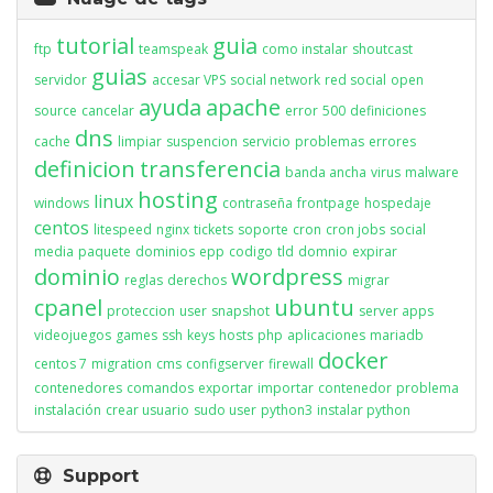
tutorial
guia
ftp
teamspeak
como instalar
shoutcast
guias
servidor
accesar VPS
social network
red social
open
ayuda
apache
source
cancelar
error
500
definiciones
dns
cache
limpiar
suspencion
servicio
problemas
errores
definicion
transferencia
banda ancha
virus
malware
hosting
linux
windows
contraseña
frontpage
hospedaje
centos
litespeed
nginx
tickets
soporte
cron
cron jobs
social
media
paquete
dominios
epp
codigo
tld
domnio
expirar
dominio
wordpress
reglas
derechos
migrar
cpanel
ubuntu
proteccion
user
snapshot
server apps
videojuegos
games
ssh
keys
hosts
php
aplicaciones
mariadb
docker
centos 7
migration
cms
configserver
firewall
contenedores
comandos
exportar
importar
contenedor
problema
instalación
crear usuario
sudo user
python3
instalar python
Support