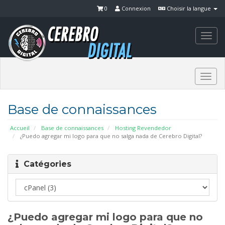
0
Connexion
Choisir la langue
Togg
navi
Togg
navi
Base de connaissances
Accueil
Base de connaissances
Hosting Revendedor
¿Puedo agregar mi logo para que no salga nada de Cerebro Digital?
Catégories
¿Puedo agregar mi logo para que no