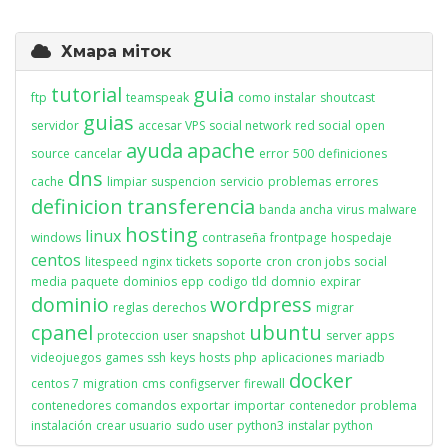
Хмара міток
tutorial
guia
ftp
teamspeak
como instalar
shoutcast
guias
servidor
accesar VPS
social network
red social
open
ayuda
apache
source
cancelar
error
500
definiciones
dns
cache
limpiar
suspencion
servicio
problemas
errores
definicion
transferencia
banda ancha
virus
malware
hosting
linux
windows
contraseña
frontpage
hospedaje
centos
litespeed
nginx
tickets
soporte
cron
cron jobs
social
media
paquete
dominios
epp
codigo
tld
domnio
expirar
dominio
wordpress
reglas
derechos
migrar
cpanel
ubuntu
proteccion
user
snapshot
server apps
videojuegos
games
ssh
keys
hosts
php
aplicaciones
mariadb
docker
centos 7
migration
cms
configserver
firewall
contenedores
comandos
exportar
importar
contenedor
problema
instalación
crear usuario
sudo user
python3
instalar python