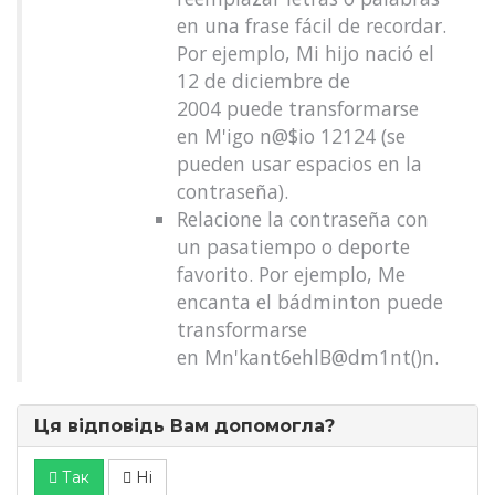
en una frase fácil de recordar.
Por ejemplo, Mi hijo nació el
12 de diciembre de
2004 puede transformarse
en M'igo n@$io 12124 (se
pueden usar espacios en la
contraseña).
Relacione la contraseña con
un pasatiempo o deporte
favorito. Por ejemplo, Me
encanta el bádminton puede
transformarse
en Mn'kant6ehlB@dm1nt()n.
Ця відповідь Вам допомогла?
Так
Ні