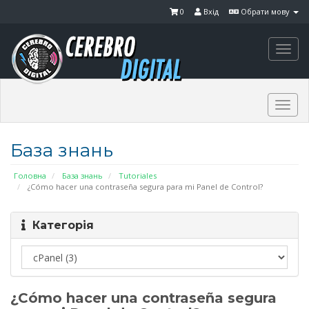
0
Вхід
Обрати мову
Togg
navi
Togg
navi
База знань
Головна
База знань
Tutoriales
¿Cómo hacer una contraseña segura para mi Panel de Control?
Категорія
¿Cómo hacer una contraseña segura