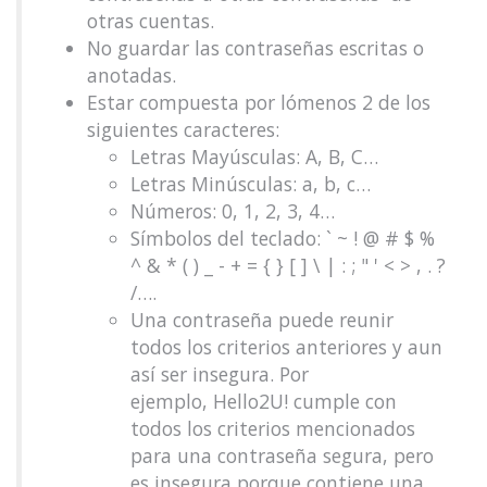
otras cuentas.
No guardar las contraseñas escritas o
anotadas.
Estar compuesta por lómenos 2 de los
siguientes caracteres:
Letras Mayúsculas: A, B, C…
Letras Minúsculas: a, b, c…
Números: 0, 1, 2, 3, 4…
Símbolos del teclado: ` ~ ! @ # $ %
^ & * ( ) _ - + = { } [ ] \ | : ; " ' < > , . ?
/….
Una contraseña puede reunir
todos los criterios anteriores y aun
así ser insegura. Por
ejemplo, Hello2U! cumple con
todos los criterios mencionados
para una contraseña segura, pero
es insegura porque contiene una