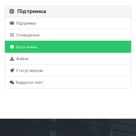
Підтримка
Підтримка
Сповіщення
База знань
Файли
Статус мережі
Відкрити тікет