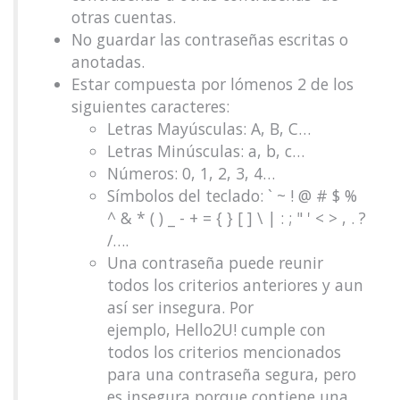
otras cuentas.
No guardar las contraseñas escritas o
anotadas.
Estar compuesta por lómenos 2 de los
siguientes caracteres:
Letras Mayúsculas: A, B, C…
Letras Minúsculas: a, b, c…
Números: 0, 1, 2, 3, 4…
Símbolos del teclado: ` ~ ! @ # $ %
^ & * ( ) _ - + = { } [ ] \ | : ; " ' < > , . ?
/….
Una contraseña puede reunir
todos los criterios anteriores y aun
así ser insegura. Por
ejemplo, Hello2U! cumple con
todos los criterios mencionados
para una contraseña segura, pero
es insegura porque contiene una