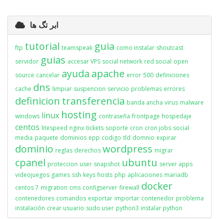
ابر تگ ها
tutorial
guia
ftp
teamspeak
como instalar
shoutcast
guias
servidor
accesar VPS
social network
red social
open
ayuda
apache
source
cancelar
error
500
definiciones
dns
cache
limpiar
suspencion
servicio
problemas
errores
definicion
transferencia
banda ancha
virus
malware
hosting
linux
windows
contraseña
frontpage
hospedaje
centos
litespeed
nginx
tickets
soporte
cron
cron jobs
social
media
paquete
dominios
epp
codigo
tld
domnio
expirar
dominio
wordpress
reglas
derechos
migrar
cpanel
ubuntu
proteccion
user
snapshot
server apps
videojuegos
games
ssh
keys
hosts
php
aplicaciones
mariadb
docker
centos 7
migration
cms
configserver
firewall
contenedores
comandos
exportar
importar
contenedor
problema
instalación
crear usuario
sudo user
python3
instalar python