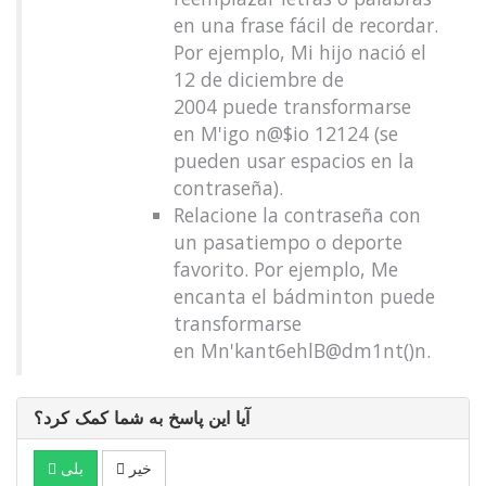
en una frase fácil de recordar.
Por ejemplo, Mi hijo nació el
12 de diciembre de
2004 puede transformarse
en M'igo n@$io 12124 (se
pueden usar espacios en la
contraseña).
Relacione la contraseña con
un pasatiempo o deporte
favorito. Por ejemplo, Me
encanta el bádminton puede
transformarse
en Mn'kant6ehlB@dm1nt()n.
آیا این پاسخ به شما کمک کرد؟
خیر
بلی