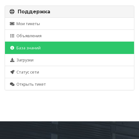
Поддержка
Мои тикеты
Объявления
База знаний
Загрузки
Статус сети
Открыть тикет