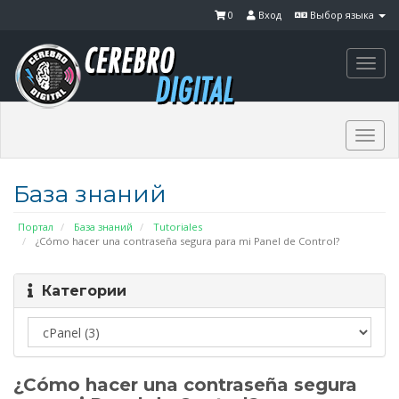
0
Вход
Выбор языка
Togg
navi
Togg
navi
База знаний
Портал
База знаний
Tutoriales
¿Cómo hacer una contraseña segura para mi Panel de Control?
Категории
¿Cómo hacer una contraseña segura