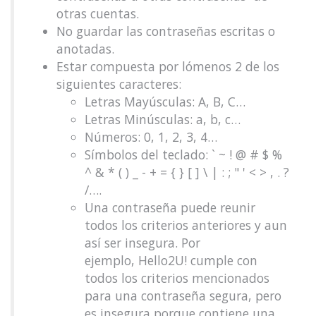
otras cuentas.
No guardar las contraseñas escritas o
anotadas.
Estar compuesta por lómenos 2 de los
siguientes caracteres:
Letras Mayúsculas: A, B, C…
Letras Minúsculas: a, b, c…
Números: 0, 1, 2, 3, 4…
Símbolos del teclado: ` ~ ! @ # $ %
^ & * ( ) _ - + = { } [ ] \ | : ; " ' < > , . ?
/….
Una contraseña puede reunir
todos los criterios anteriores y aun
así ser insegura. Por
ejemplo, Hello2U! cumple con
todos los criterios mencionados
para una contraseña segura, pero
es insegura porque contiene una