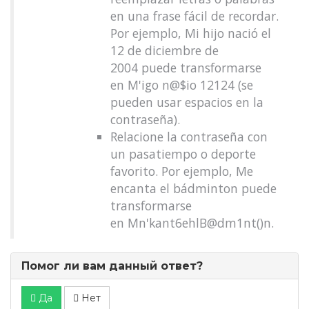
en una frase fácil de recordar.
Por ejemplo, Mi hijo nació el
12 de diciembre de
2004 puede transformarse
en M'igo n@$io 12124 (se
pueden usar espacios en la
contraseña).
Relacione la contraseña con
un pasatiempo o deporte
favorito. Por ejemplo, Me
encanta el bádminton puede
transformarse
en Mn'kant6ehlB@dm1nt()n.
Помог ли вам данный ответ?
Да
Нет