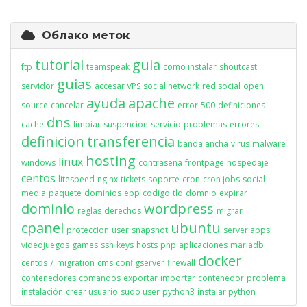
Облако меток
tutorial
guia
ftp
teamspeak
como instalar
shoutcast
guias
servidor
accesar VPS
social network
red social
open
ayuda
apache
source
cancelar
error
500
definiciones
dns
cache
limpiar
suspencion
servicio
problemas
errores
definicion
transferencia
banda ancha
virus
malware
hosting
linux
windows
contraseña
frontpage
hospedaje
centos
litespeed
nginx
tickets
soporte
cron
cron jobs
social
media
paquete
dominios
epp
codigo
tld
domnio
expirar
dominio
wordpress
reglas
derechos
migrar
cpanel
ubuntu
proteccion
user
snapshot
server apps
videojuegos
games
ssh
keys
hosts
php
aplicaciones
mariadb
docker
centos 7
migration
cms
configserver
firewall
contenedores
comandos
exportar
importar
contenedor
problema
instalación
crear usuario
sudo user
python3
instalar python