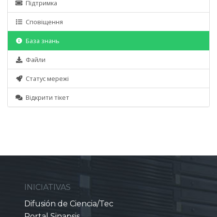
Підтримка
Сповіщення
База знань
Файли
Статус мережі
Відкрити тікет
INICIATIVAS
Difusión de Ciencia/Tec
Portal Sinapsis