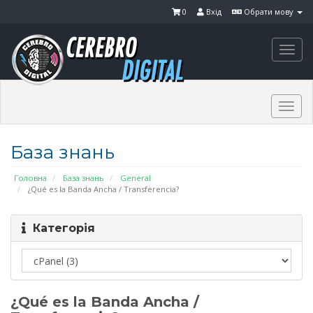
0
Вхід
Обрати мову
Togg
navi
Togg
navi
База знань
Головна
База знань
General
¿Qué es la Banda Ancha / Transferencia?
Категорія
¿Qué es la Banda Ancha /