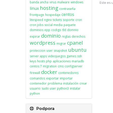
banda ancha
virus
malware
windows
Este es 
hosting
linux
contraseña
centos
frontpage
hospedaje
litespeed
nginx
tickets
soporte
cron
cron jobs
social media
paquete
dominios
epp
codigo
tld
domnio
dominio
expirar
reglas
derechos
wordpress
cpanel
migrar
ubuntu
proteccion
user
snapshot
server apps
videojuegos
games
ssh
keys
hosts
php
aplicaciones
mariadb
centos 7
migration
cms
configserver
docker
firewall
contenedores
comandos
exportar
importar
contenedor
problema
instalación
crear
usuario
sudo user
python3
instalar
python
Podpora