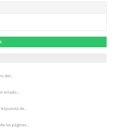
k
o del...
r errado....
respuesta de...
e las páginas...