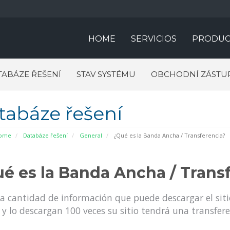
HOME
SERVICIOS
PRODUC
TABÁZE ŘEŠENÍ
STAV SYSTÉMU
OBCHODNÍ ZÁSTU
tabáze řešení
Home
Databáze řešení
General
¿Qué es la Banda Ancha / Transferencia?
é es la Banda Ancha / Trans
la cantidad de información que puede descargar el siti
y lo descargan 100 veces su sitio tendrá una transfer