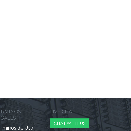
ERMINOS
LIVE CHAT
EGALES
CHAT WITH US
rminos de Uso