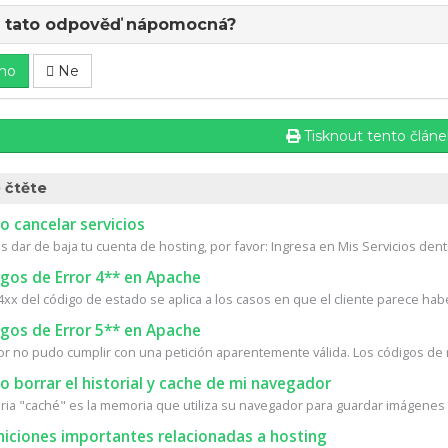
a tato odpověď nápomocná?
no
Ne
Tisknout tento článe
 čtěte
 cancelar servicios
s dar de baja tu cuenta de hosting, por favor: Ingresa en Mis Servicios dentr
gos de Error 4** en Apache
4xx del código de estado se aplica a los casos en que el cliente parece habe
gos de Error 5** en Apache
dor no pudo cumplir con una petición aparentemente válida. Los códigos de 
borrar el historial y cache de mi navegador
ia "caché" es la memoria que utiliza su navegador para guardar imágenes d
niciones importantes relacionadas a hosting