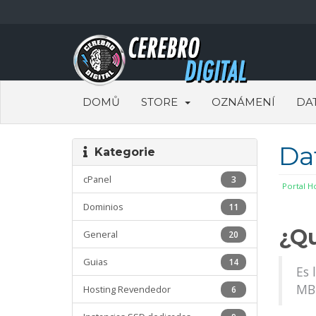
DOMŮ
STORE
OZNÁMENÍ
DA
Da
Kategorie
cPanel
3
Portal 
Dominios
11
¿Qu
General
20
Guias
14
Es 
MB 
Hosting Revendedor
6