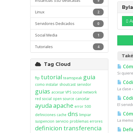
Instancias SSD dedicadas
9
Byl
Linux
2
A
Servidores Dedicados
0
Social Media
1
Tutoriales
4
Také
Tag Cloud
Cómo
Si quiere
tutorial
guia
ftp
teamspeak
Códi
como instalar
shoutcast
servidor
La clase 
guias
accesar VPS
social network
Códi
red social
open source
cancelar
ayuda
apache
El servi
error
500
dns
Cómo 
definiciones
cache
limpiar
La memor
suspencion
servicio
problemas
errores
definicion
transferencia
Defi