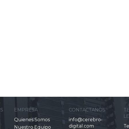
ES
EMPRESA
CONTACTANOS
T
L
Quienes Somos
info@cerebro-
digital.com
Te
Nuestro Equipo