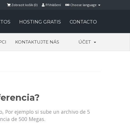
Zobrazit košík (
0
)
Přihlášení
Choose language
TOS
HOSTING GRATIS
CONTACTO
PCI
KONTAKTUJTE NÁS
ÚČET
ferencia?
o, Por ejemplo si sube un archivo de 5
encia de 500 Megas.