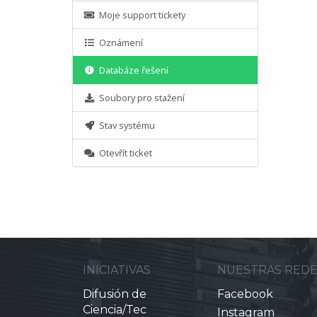
Moje support tickety
Oznámení
Databáze řešení
Soubory pro stažení
Stav systému
Otevřít ticket
INICIATIVAS
NUESTRAS RED
Difusión de
Facebook
Ciencia/Tec
Instagram