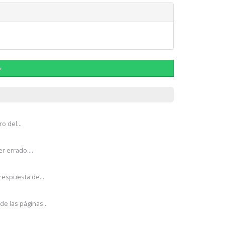
o
o del...
r errado....
respuesta de...
e las páginas...