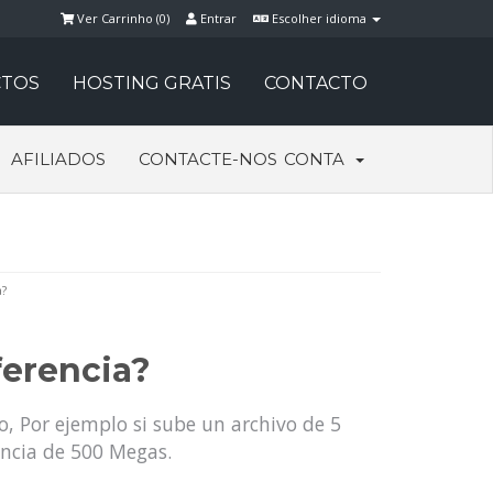
Ver Carrinho (
0
)
Entrar
Escolher idioma
TOS
HOSTING GRATIS
CONTACTO
AFILIADOS
CONTACTE-NOS
CONTA
?
ferencia?
o, Por ejemplo si sube un archivo de 5
encia de 500 Megas.