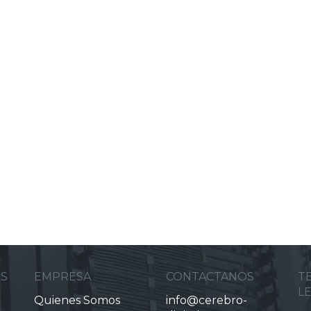
ES
EMPRESA
CONTACTANOS
T
L
Quienes Somos
info@cerebro-