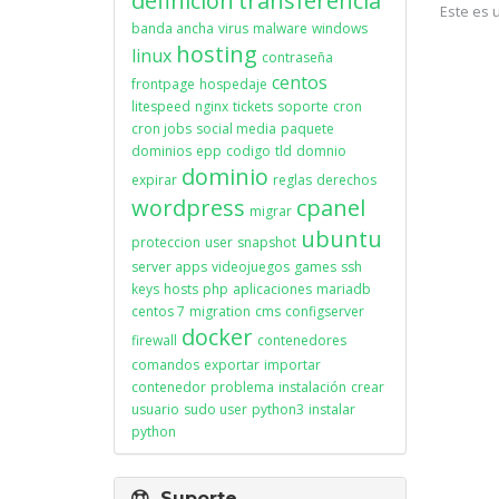
definicion
transferencia
Este es 
banda ancha
virus
malware
windows
hosting
linux
contraseña
centos
frontpage
hospedaje
litespeed
nginx
tickets
soporte
cron
cron jobs
social media
paquete
dominios
epp
codigo
tld
domnio
dominio
expirar
reglas
derechos
wordpress
cpanel
migrar
ubuntu
proteccion
user
snapshot
server apps
videojuegos
games
ssh
keys
hosts
php
aplicaciones
mariadb
centos 7
migration
cms
configserver
docker
firewall
contenedores
comandos
exportar
importar
contenedor
problema
instalación
crear
usuario
sudo user
python3
instalar
python
Suporte