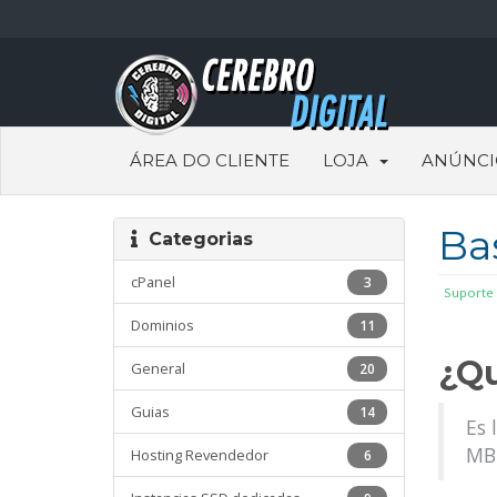
ÁREA DO CLIENTE
LOJA
ANÚNCI
Ba
Categorias
cPanel
3
Suporte
Dominios
11
¿Qu
General
20
Guias
14
Es 
MB 
Hosting Revendedor
6