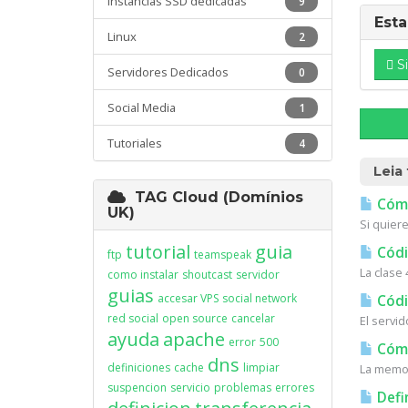
Instancias SSD dedicadas
9
Esta
Linux
2
S
Servidores Dedicados
0
Social Media
1
Tutoriales
4
Leia
TAG Cloud (Domínios
Cómo
UK)
Si quiere
tutorial
guia
Códi
ftp
teamspeak
La clase 
como instalar
shoutcast
servidor
guias
accesar VPS
social network
Códi
red social
open source
cancelar
El servi
ayuda
apache
error
500
Cómo 
dns
definiciones
cache
limpiar
La memor
suspencion
servicio
problemas
errores
Defi