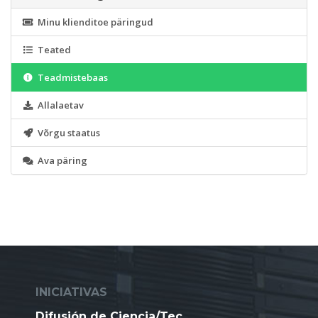
Minu klienditoe päringud
Teated
Teadmistebaas
Allalaetav
Võrgu staatus
Ava päring
INICIATIVAS
Difusión de Ciencia/Tec