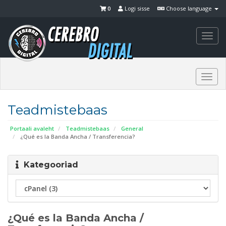
0
Logi sisse
Choose language
Togg
navi
Togg
navi
Teadmistebaas
Portaali avaleht
Teadmistebaas
General
¿Qué es la Banda Ancha / Transferencia?
Kategooriad
¿Qué es la Banda Ancha /