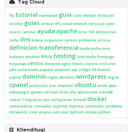
Tag Cloud
tutorial
guia
ftp
teamspeak
como instalar
shoutcast
guias
servidor
accesar VPS
social network
red social
open
ayuda
apache
source
cancelar
error
500
definiciones
dns
cache
limpiar
suspencion
servicio
problemas
errores
definicion
transferencia
banda ancha
virus
hosting
linux
malware
windows
contraseña
frontpage
centos
hospedaje
litespeed
nginx
tickets
soporte
cron
cron
jobs
social media
paquete
dominios
epp
codigo
tld
domnio
dominio
wordpress
expirar
reglas
derechos
migrar
cpanel
ubuntu
proteccion
user
snapshot
server apps
videojuegos
games
ssh
keys
hosts
php
aplicaciones
mariadb
docker
centos 7
migration
cms
configserver
firewall
contenedores
comandos
exportar
importar
contenedor
problema
instalación
crear usuario
sudo user
python3
instalar python
Klienditugi