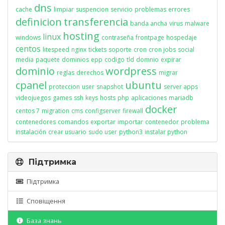
dns
cache
limpiar
suspencion
servicio
problemas
errores
definicion
transferencia
banda ancha
virus
malware
hosting
linux
windows
contraseña
frontpage
hospedaje
centos
litespeed
nginx
tickets
soporte
cron
cron jobs
social
media
paquete
dominios
epp
codigo
tld
domnio
expirar
dominio
wordpress
reglas
derechos
migrar
cpanel
ubuntu
proteccion
user
snapshot
server apps
videojuegos
games
ssh
keys
hosts
php
aplicaciones
mariadb
docker
centos 7
migration
cms
configserver
firewall
contenedores
comandos
exportar
importar
contenedor
problema
instalación
crear usuario
sudo user
python3
instalar python
Підтримка
Підтримка
Сповіщення
База знань