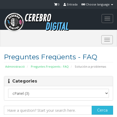
0
Entrada
Choose language
Togg
navi
Togg
navi
Preguntes Freqüents - FAQ
Administració
Preguntes Freqüents - FAQ
Solución a problemas
Categories