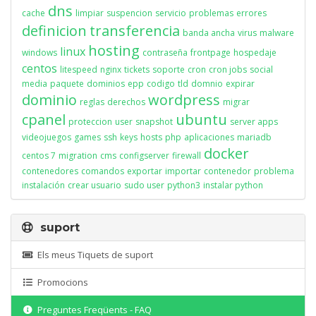
dns
cache
limpiar
suspencion
servicio
problemas
errores
definicion
transferencia
banda ancha
virus
malware
hosting
linux
windows
contraseña
frontpage
hospedaje
centos
litespeed
nginx
tickets
soporte
cron
cron jobs
social
media
paquete
dominios
epp
codigo
tld
domnio
expirar
dominio
wordpress
reglas
derechos
migrar
cpanel
ubuntu
proteccion
user
snapshot
server apps
videojuegos
games
ssh
keys
hosts
php
aplicaciones
mariadb
docker
centos 7
migration
cms
configserver
firewall
contenedores
comandos
exportar
importar
contenedor
problema
instalación
crear usuario
sudo user
python3
instalar python
suport
Els meus Tiquets de suport
Promocions
Preguntes Freqüents - FAQ