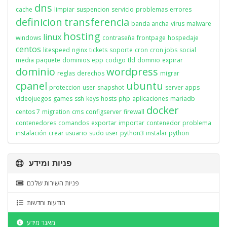
dns
cache
limpiar
suspencion
servicio
problemas
errores
definicion
transferencia
banda ancha
virus
malware
hosting
linux
windows
contraseña
frontpage
hospedaje
centos
litespeed
nginx
tickets
soporte
cron
cron jobs
social
media
paquete
dominios
epp
codigo
tld
domnio
expirar
dominio
wordpress
reglas
derechos
migrar
cpanel
ubuntu
proteccion
user
snapshot
server apps
videojuegos
games
ssh
keys
hosts
php
aplicaciones
mariadb
docker
centos 7
migration
cms
configserver
firewall
contenedores
comandos
exportar
importar
contenedor
problema
instalación
crear usuario
sudo user
python3
instalar python
פניות ומידע
פניות השירות שלכם
הודעות וחדשות
מאגר מידע