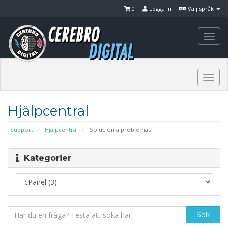
0
Logga in
Välj språk
Togg
navi
Togg
navi
Hjälpcentral
Support
Hjälpcentral
Solución a problemas
Kategorier