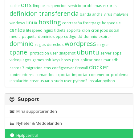
dns
cache
limpiar
suspencion
servicio
problemas
errores
definicion
transferencia
banda ancha
virus
malware
hosting
linux
windows
contraseña
frontpage
hospedaje
centos
litespeed
nginx
tickets
soporte
cron
cron jobs
social
media
paquete
dominios
epp
codigo
tld
domnio
expirar
dominio
wordpress
reglas
derechos
migrar
cpanel
ubuntu
proteccion
user
snapshot
server apps
videojuegos
games
ssh
keys
hosts
php
aplicaciones
mariadb
docker
centos 7
migration
cms
configserver
firewall
contenedores
comandos
exportar
importar
contenedor
problema
instalación
crear usuario
sudo user
python3
instalar python
Support
Mina supportärenden
Nyheter & Meddelanden
Hjälpcentral