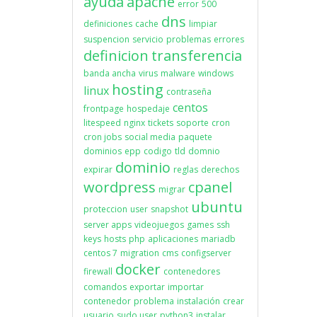
ayuda
apache
error
500
dns
definiciones
cache
limpiar
suspencion
servicio
problemas
errores
definicion
transferencia
banda ancha
virus
malware
windows
hosting
linux
contraseña
centos
frontpage
hospedaje
litespeed
nginx
tickets
soporte
cron
cron jobs
social media
paquete
dominios
epp
codigo
tld
domnio
dominio
expirar
reglas
derechos
wordpress
cpanel
migrar
ubuntu
proteccion
user
snapshot
server apps
videojuegos
games
ssh
keys
hosts
php
aplicaciones
mariadb
centos 7
migration
cms
configserver
docker
firewall
contenedores
comandos
exportar
importar
contenedor
problema
instalación
crear
usuario
sudo user
python3
instalar