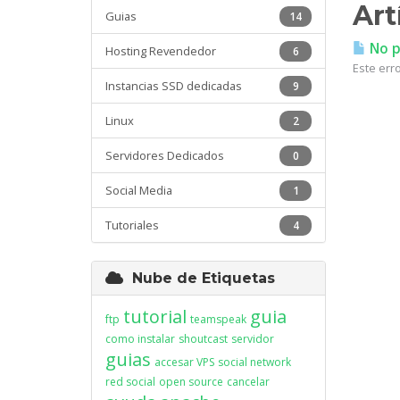
Art
Guias
14
No pu
Hosting Revendedor
6
Este erro
Instancias SSD dedicadas
9
Linux
2
Servidores Dedicados
0
Social Media
1
Tutoriales
4
Nube de Etiquetas
tutorial
guia
ftp
teamspeak
como instalar
shoutcast
servidor
guias
accesar VPS
social network
red social
open source
cancelar