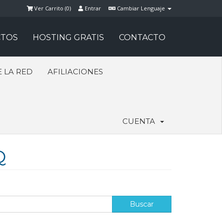
Ver Carrito (
0
)
Entrar
Cambiar Lenguaje
TOS
HOSTING GRATIS
CONTACTO
 LA RED
AFILIACIONES
CUENTA
Q