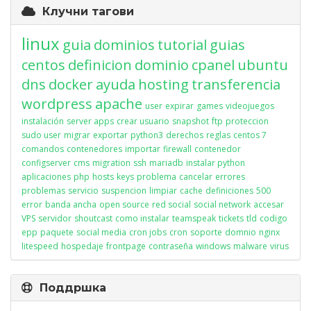
Клучни тагови
linux
guia
dominios
tutorial
guias
centos
definicion
dominio
cpanel
ubuntu
dns
docker
ayuda
hosting
transferencia
wordpress
apache
user
expirar
games
videojuegos
instalación
server apps
crear usuario
snapshot
ftp
proteccion
sudo user
migrar
exportar
python3
derechos
reglas
centos 7
comandos
contenedores
importar
firewall
contenedor
configserver
cms
migration
ssh
mariadb
instalar python
aplicaciones
php
hosts
keys
problema
cancelar
errores
problemas
servicio
suspencion
limpiar
cache
definiciones
500
error
banda ancha
open source
red social
social network
accesar
VPS
servidor
shoutcast
como instalar
teamspeak
tickets
tld
codigo
epp
paquete
social media
cron jobs
cron
soporte
domnio
nginx
litespeed
hospedaje
frontpage
contraseña
windows
malware
virus
Поддршка