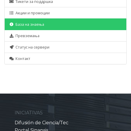
Тикети за поддршка
Акции и промоции
База на знаења
Превземања
Статус на сервери
Контакт
INICIATIVAS
Difusión de Ciencia/Tec
Portal Sinapsis