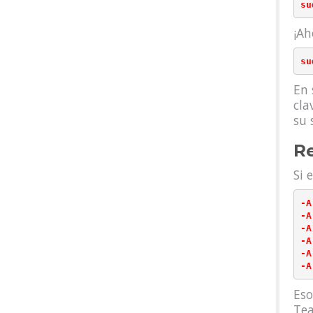
¡Ah
En 
cla
su 
Re
Si 
-A
-A
-A
-A
-A
Eso
Tea