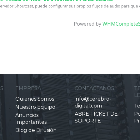
ervidor Shoutcast, puede configurar sus propios flujos de audio para que ot
Powered by
WHMCompleteS
ES
EMPRESA
CONTACTANOS
T
L
Quienes Somos
info@cerebro-
digital.com
Te
Nuestro Equipo
ABRE TICKET DE
Po
Anuncios
SOPORTE
Pr
Importantes
Blog de Difusión