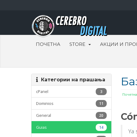
ПОЧЕТНА
STORE
АКЦИИ И ПР
Ба
Категории на прашања
cPanel
3
Почетна
Dominios
11
Cóm
General
20
Guias
14
Ya 