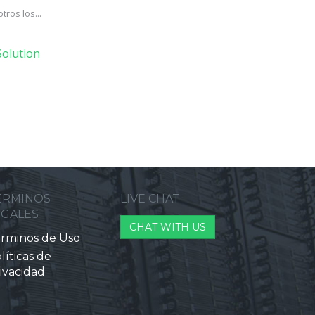
ros los...
olution
ERMINOS
LIVE CHAT
EGALES
CHAT WITH US
rminos de Uso
líticas de
ivacidad