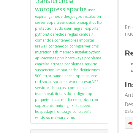
transferencia
wordpress
apache
user
expirar
games
videojuegos
instalación
server apps
crear usuario
snapshot
ftp
En 
proteccion
sudo user
migrar
exportar
nue
python3
derechos
reglas
centos 7
comandos
contenedores
importar
firewall
contenedor
configserver
cms
R
migration
ssh
mariadb
instalar python
aplicaciones
php
hosts
keys
problema
cancelar
errores
problemas
servicio
suspencion
limpiar
cache
definiciones
500
error
banda ancha
open source
red social
social network
accesar VPS
In
servidor
shoutcast
como instalar
teamspeak
tickets
tld
codigo
epp
Ant
paquete
social media
cron jobs
cron
Des
soporte
domnio
nginx
litespeed
est
hospedaje
frontpage
contraseña
windows
malware
virus