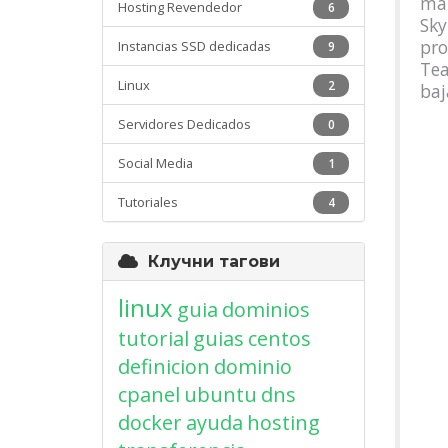
mat
Hosting Revendedor
6
Sky
pro
Instancias SSD dedicadas
9
Tea
Linux
2
baj
Servidores Dedicados
0
Social Media
1
Tutoriales
4
Клучни тагови
linux
guia
dominios
tutorial
guias
centos
definicion
dominio
cpanel
ubuntu
dns
docker
ayuda
hosting