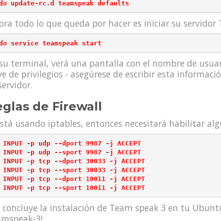
ora todo lo que queda por hacer es iniciar su servido
su terminal, verá una pantalla con el nombre de usuar
ve de privilegios - asegúrese de escribir esta informac
servidor.
glas de Firewall
está usando iptables, entonces necesitará habilitar al
 INPUT -p udp --dport 9987 -j ACCEPT

 INPUT -p udp --sport 9987 -j ACCEPT

 INPUT -p tcp --dport 30033 -j ACCEPT

 INPUT -p tcp --sport 30033 -j ACCEPT

 INPUT -p tcp --dport 10011 -j ACCEPT

 concluye la instalación de Team speak 3 en tu Ubuntu
mspeak-3!