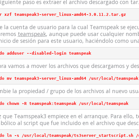
siguiente paso es extraer el archivo descargado con tar
e la cuenta de usuario para la cual Teamspeak se ejec
aremos
teamspeak
, aunque puede usar cualquier nom
inicio de sesión para este usuario, haciéndolo como u
ra vamos a mover los archivos que descargamos y de
do mv teamspeak3-server_linux-amd64 /usr/local/teamspeak
bie la propiedad / grupo de los archivos al nuevo usu
 que Teamspeak3 empiece en el arranque. Para ello, 
bólico al script que fue incluido en el archivo que de
do ln -s /usr/local/teamspeak/ts3server_startscript.sh /