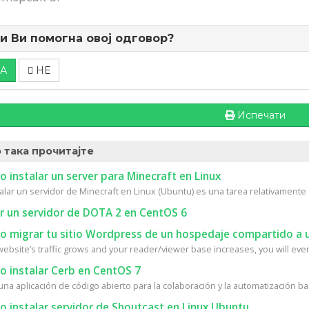
и Ви помогна овој одговор?
А
НЕ
Испечати
 така прочитајте
instalar un server para Minecraft en Linux
alar un servidor de Minecraft en Linux (Ubuntu) es una tarea relativamente fá
r un servidor de DOTA 2 en CentOS 6
 migrar tu sitio Wordpress de un hospedaje compartido a u
ebsite’s traffic grows and your reader/viewer base increases, you will event
 instalar Cerb en CentOS 7
na aplicación de código abierto para la colaboración y la automatización bas
 instalar servidor de Shoutcast en Linux Ubuntu