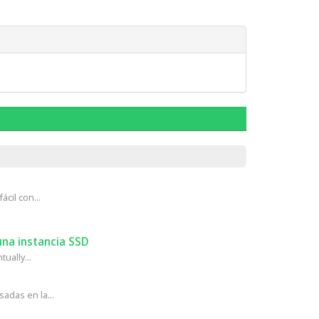
cil con...
na instancia SSD
ually...
adas en la...