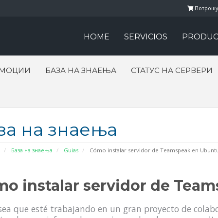
Потрошу
HOME
SERVICIOS
PRODUC
ОМОЦИИ
БАЗА НА ЗНАЕЊА
СТАТУС НА СЕРВЕРИ
за на знаења
База на знаења
Guias
Cómo instalar servidor de Teamspeak en Ubunt
o instalar servidor de Tea
sea que esté trabajando en un gran proyecto de colabo