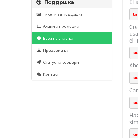
El 
Поддршка
Тикети за поддршка
Cre
Акции и промоции
us
База на знаења
el 
Превземања
Статус на сервери
Aho
Контакт
su
Cam
Haz
sim
su