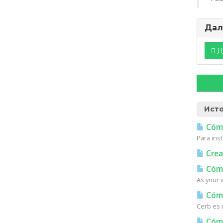
Дал
Д
Исто
Cómo 
Para inst
Crea
Cómo
As your w
Cómo
Cerb es u
Cómo