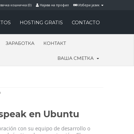
вачка кошничка (
0
)
Најава на профил
Избери јазик
TOS
HOSTING GRATIS
CONTACTO
ЗАРАБОТКА
КОНТАКТ
ВАША СМЕТКА
u
mspeak en Ubuntu
ración con su equipo de desarrollo o