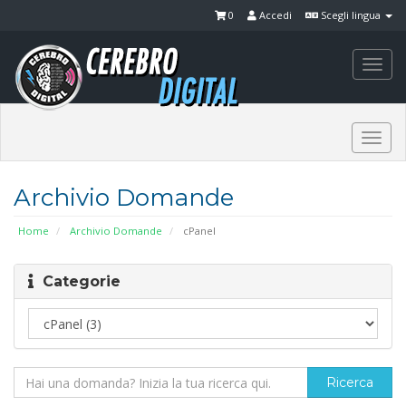
0
Accedi
Scegli lingua
Togg
navi
Togg
navi
Archivio Domande
Home
Archivio Domande
cPanel
Categorie