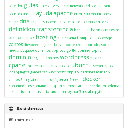
guias
servidor
accesar VPS
social network
red social
open
ayuda
apache
source
cancelar
error
500
definiciones
dns
cache
limpiar
suspencion
servicio
problemas
errores
definicion
transferencia
banda ancha
virus
malware
hosting
linux
windows
contraseña
frontpage
hospedaje
centos
litespeed
nginx
tickets
soporte
cron
cron jobs
social
media
paquete
dominios
epp
codigo
tld
domnio
expirar
dominio
wordpress
reglas
derechos
migrar
cpanel
ubuntu
proteccion
user
snapshot
server apps
videojuegos
games
ssh
keys
hosts
php
aplicaciones
mariadb
docker
centos 7
migration
cms
configserver
firewall
contenedores
comandos
exportar
importar
contenedor
problema
instalación
crear usuario
sudo user
python3
instalar python
Assistenza
I miei ticket