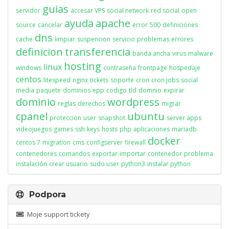
guias
servidor
accesar VPS
social network
red social
open
ayuda
apache
source
cancelar
error
500
definiciones
dns
cache
limpiar
suspencion
servicio
problemas
errores
definicion
transferencia
banda ancha
virus
malware
hosting
linux
windows
contraseña
frontpage
hospedaje
centos
litespeed
nginx
tickets
soporte
cron
cron jobs
social
media
paquete
dominios
epp
codigo
tld
domnio
expirar
dominio
wordpress
reglas
derechos
migrar
cpanel
ubuntu
proteccion
user
snapshot
server apps
videojuegos
games
ssh
keys
hosts
php
aplicaciones
mariadb
docker
centos 7
migration
cms
configserver
firewall
contenedores
comandos
exportar
importar
contenedor
problema
instalación
crear usuario
sudo user
python3
instalar python
Podpora
Moje support tickety