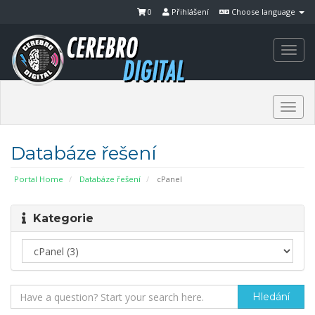
0
Přihlášení
Choose language
Togg
navi
Togg
navi
Databáze řešení
Portal Home
Databáze řešení
cPanel
Kategorie