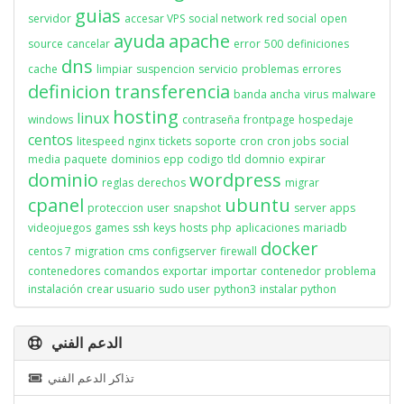
guias
servidor
accesar VPS
social network
red social
open
ayuda
apache
source
cancelar
error
500
definiciones
dns
cache
limpiar
suspencion
servicio
problemas
errores
definicion
transferencia
banda ancha
virus
malware
hosting
linux
windows
contraseña
frontpage
hospedaje
centos
litespeed
nginx
tickets
soporte
cron
cron jobs
social
media
paquete
dominios
epp
codigo
tld
domnio
expirar
dominio
wordpress
reglas
derechos
migrar
cpanel
ubuntu
proteccion
user
snapshot
server apps
videojuegos
games
ssh
keys
hosts
php
aplicaciones
mariadb
docker
centos 7
migration
cms
configserver
firewall
contenedores
comandos
exportar
importar
contenedor
problema
instalación
crear usuario
sudo user
python3
instalar python
الدعم الفني
تذاكر الدعم الفني