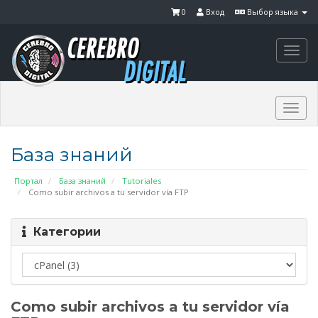
0
Вход
Выбор языка
Togg
navi
Togg
navi
База знаний
Портал
База знаний
Tutoriales
Como subir archivos a tu servidor vía FTP
Категории
Como subir archivos a tu servidor vía