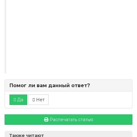
Помог ли вам данный ответ?
Да
Нет
Распечатать статью
Также читают