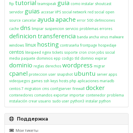
tutorial
guia
ftp
teamspeak
como instalar
shoutcast
guias
servidor
accesar VPS
social network
red social
open
ayuda
apache
source
cancelar
error
500
definiciones
dns
cache
limpiar
suspencion
servicio
problemas
errores
definicion
transferencia
banda ancha
virus
malware
hosting
linux
windows
contraseña
frontpage
hospedaje
centos
litespeed
nginx
tickets
soporte
cron
cron jobs
social
media
paquete
dominios
epp
codigo
tld
domnio
expirar
dominio
wordpress
reglas
derechos
migrar
cpanel
ubuntu
proteccion
user
snapshot
server apps
videojuegos
games
ssh
keys
hosts
php
aplicaciones
mariadb
docker
centos 7
migration
cms
configserver
firewall
contenedores
comandos
exportar
importar
contenedor
problema
instalación
crear usuario
sudo user
python3
instalar python
Поддержка
Мои тикеты