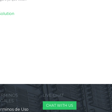
olution
ERMINOS
LIVE CHAT
EGALES
CHAT WITH US
rminos de Uso