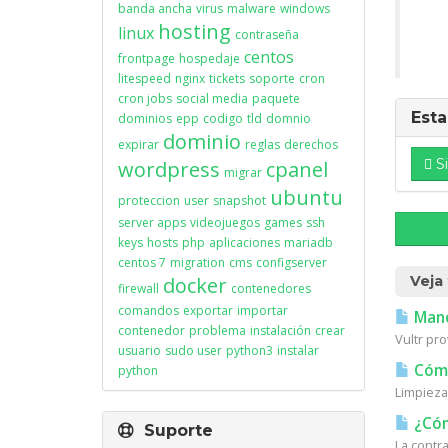
banda ancha
virus
malware
windows
hosting
linux
contraseña
centos
frontpage
hospedaje
litespeed
nginx
tickets
soporte
cron
cron jobs
social media
paquete
Esta
dominios
epp
codigo
tld
domnio
dominio
expirar
reglas
derechos
S
wordpress
cpanel
migrar
ubuntu
proteccion
user
snapshot
server apps
videojuegos
games
ssh
keys
hosts
php
aplicaciones
mariadb
centos 7
migration
cms
configserver
docker
Veja
firewall
contenedores
comandos
exportar
importar
Mane
contenedor
problema
instalación
crear
Vultr pro
usuario
sudo user
python3
instalar
Cómo
python
Limpieza
¿Cóm
Suporte
La contr