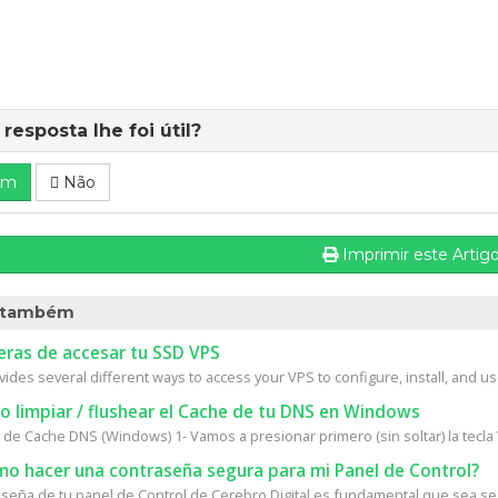
 resposta lhe foi útil?
im
Não
Imprimir este Artig
 também
ras de accesar tu SSD VPS
vides several different ways to access your VPS to configure, install, and us
 limpiar / flushear el Cache de tu DNS en Windows
 de Cache DNS (Windows) 1- Vamos a presionar primero (sin soltar) la tecla
o hacer una contraseña segura para mi Panel de Control?
aseña de tu panel de Control de Cerebro Digital es fundamental que sea seg