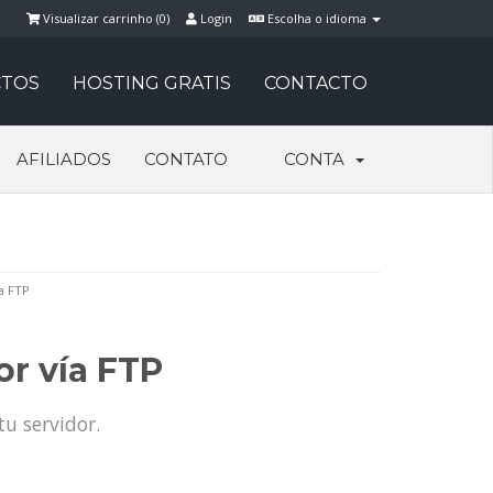
Visualizar carrinho (
0
)
Login
Escolha o idioma
TOS
HOSTING GRATIS
CONTACTO
AFILIADOS
CONTATO
CONTA
a FTP
or vía FTP
tu servidor.