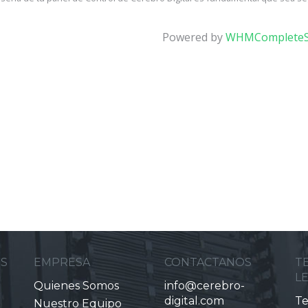
Powered by
WHMCompleteS
ES
EMPRESA
CONTACTANOS
T
L
Quienes Somos
info@cerebro-
digital.com
Te
Nuestro Equipo