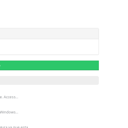
o
e. Access...
 Windows...
ura ya que esta...