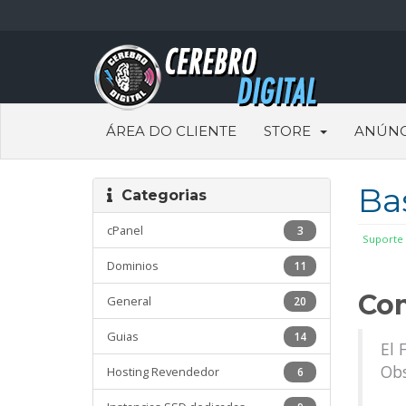
ÁREA DO CLIENTE
STORE
ANÚNC
Ba
Categorias
cPanel
3
Suporte
Dominios
11
Com
General
20
Guias
14
El 
Obs
Hosting Revendedor
6