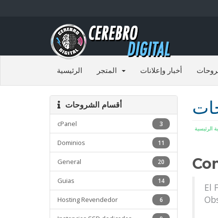
روحات
أخبار وإعلانات
المتجر
الرئيسية
حات
أقسام الشروحات
cPanel
3
بة الرئيسية
Dominios
11
Com
General
20
Guias
14
El 
Obs
Hosting Revendedor
6