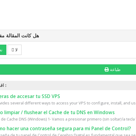
هل كانت المقالة مف
لا
نع
طباعة
اقرأ أيضاً :
ras de accesar tu SSD VPS
vides several different ways to access your VPS to configure, install, and us
 limpiar / flushear el Cache de tu DNS en Windows
 de Cache DNS (Windows) 1- Vamos a presionar primero (sin soltar) la tecla
o hacer una contraseña segura para mi Panel de Control?
aseña de tu panel de Control de Cerebro Digital es fundamental que sea seg