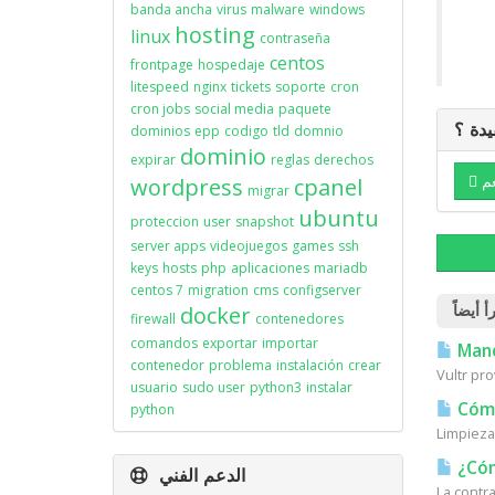
banda ancha
virus
malware
windows
hosting
linux
contraseña
centos
frontpage
hospedaje
litespeed
nginx
tickets
soporte
cron
cron jobs
social media
paquete
يدة ؟
dominios
epp
codigo
tld
domnio
dominio
expirar
reglas
derechos
م
wordpress
cpanel
migrar
ubuntu
proteccion
user
snapshot
server apps
videojuegos
games
ssh
keys
hosts
php
aplicaciones
mariadb
centos 7
migration
cms
configserver
docker
firewall
contenedores
comandos
exportar
importar
Mane
contenedor
problema
instalación
crear
Vultr pro
usuario
sudo user
python3
instalar
Cómo
python
Limpieza
¿Cóm
الدعم الفني
La contr