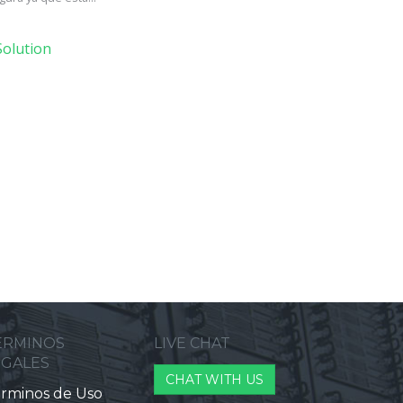
olution
ERMINOS
LIVE CHAT
EGALES
CHAT WITH US
rminos de Uso