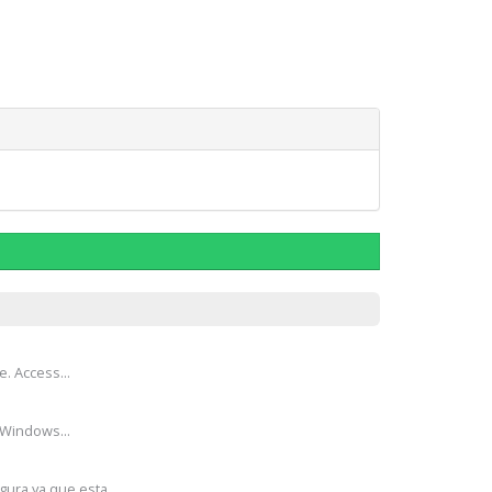
e. Access...
 Windows...
ura ya que esta...