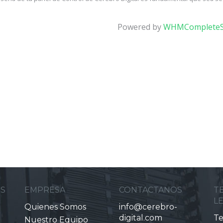
Powered by
WHMCompleteS
ES
EMPRESA
CONTACTANOS
T
L
Quienes Somos
info@cerebro-
digital.com
Te
Nuestro Equipo