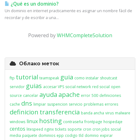
¿Qué es un dominio?
Un dominio en internet practicamente es asignar un nombre fácil de
recordar y de escribir a una...
Powered by
WHMCompleteSolution
Облако меток
tutorial
guia
ftp
teamspeak
como instalar
shoutcast
guias
servidor
accesar VPS
social network
red social
open
ayuda
apache
source
cancelar
error
500
definiciones
dns
cache
limpiar
suspencion
servicio
problemas
errores
definicion
transferencia
banda ancha
virus
malware
hosting
linux
windows
contraseña
frontpage
hospedaje
centos
litespeed
nginx
tickets
soporte
cron
cron jobs
social
media
paquete
dominios
epp
codigo
tld
domnio
expirar