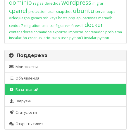
dominio
wordpress
reglas
derechos
migrar
cpanel
ubuntu
proteccion
user
snapshot
server apps
videojuegos
games
ssh
keys
hosts
php
aplicaciones
mariadb
docker
centos 7
migration
cms
configserver
firewall
contenedores
comandos
exportar
importar
contenedor
problema
instalación
crear usuario
sudo user
python3
instalar python
Поддержка
Мои тикеты
Объявления
База знаний
Загрузки
Статус сети
Открыть тикет