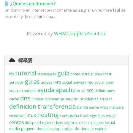
¿Qué es un dominio?
Un dominio en internet practicamente es asignar un nombre fácil de
recordar y de escribir a una...
Powered by
WHMCompleteSolution
標籤雲
tutorial
guia
ftp
teamspeak
como instalar
shoutcast
guias
servidor
accesar VPS
social network
red social
open
ayuda
apache
source
cancelar
error
500
definiciones
dns
cache
limpiar
suspencion
servicio
problemas
errores
definicion
transferencia
banda ancha
virus
malware
hosting
linux
windows
contraseña
frontpage
hospedaje
centos
litespeed
nginx
tickets
soporte
cron
cron jobs
social
media
paquete
dominios
epp
codigo
tld
domnio
expirar