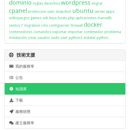
dominio
wordpress
reglas
derechos
migrar
cpanel
ubuntu
proteccion
user
snapshot
server apps
videojuegos
games
ssh
keys
hosts
php
aplicaciones
mariadb
docker
centos 7
migration
cms
configserver
firewall
contenedores
comandos
exportar
importar
contenedor
problema
instalación
crear usuario
sudo user
python3
instalar python
技術支援
我的服務單
公告
知識庫
下載
服務狀態
建立服務單