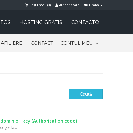
Coșul meu (
0
)
Autentificare
Limba
TOS
HOSTING GRATIS
CONTACTO
AFILIERE
CONTACT
CONTUL MEU
 dominio - key (Authorization code)
eger la...