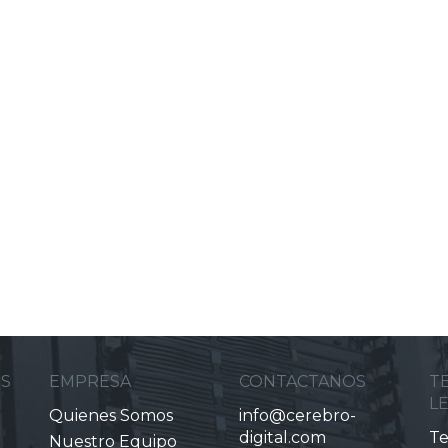
ES
EMPRESA
CONTACTANOS
T
L
Quienes Somos
info@cerebro-
digital.com
Te
Nuestro Equipo