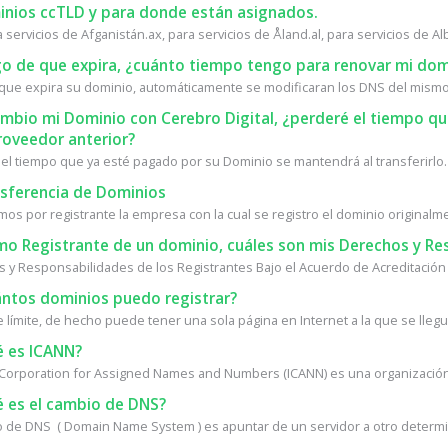
nios ccTLD y para donde están asignados.
a servicios de Afganistán.ax, para servicios de Åland.al, para servicios de Alb
o de que expira, ¿cuánto tiempo tengo para renovar mi dom
que expira su dominio, automáticamente se modificaran los DNS del mismo.
ambio mi Dominio con Cerebro Digital, ¿perderé el tiempo 
roveedor anterior?
 el tiempo que ya esté pagado por su Dominio se mantendrá al transferirlo. 
sferencia de Dominios
s por registrante la empresa con la cual se registro el dominio originalmen
o Registrante de un dominio, cuáles son mis Derechos y Re
 y Responsabilidades de los Registrantes Bajo el Acuerdo de Acreditación 
ntos dominios puedo registrar?
 límite, de hecho puede tener una sola página en Internet a la que se llegue
 es ICANN?
 Corporation for Assigned Names and Numbers (ICANN) es una organización s
 es el cambio de DNS?
o de DNS ( Domain Name System ) es apuntar de un servidor a otro determin