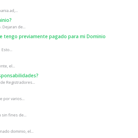
ania.ad,...
inio?
 Dejaran de...
que tengo previamente pagado para mi Dominio
Esto...
te, el...
sponsabilidades?
de Registradores...
 por varios...
in fines de...
ado dominio, el...