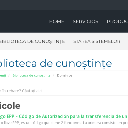
HOME
SERVICIOS
PRODUC
BIBLIOTECA DE CUNOȘTINȚE
STAREA SISTEMELOR
blioteca de cunoștințe
ienți
Biblioteca de cunoștințe
Dominios
icole
o EPP – Código de Autorización para la transferencia de un
 o llave EPP, es un código que tiene 2 funciones: La primera consiste en prot