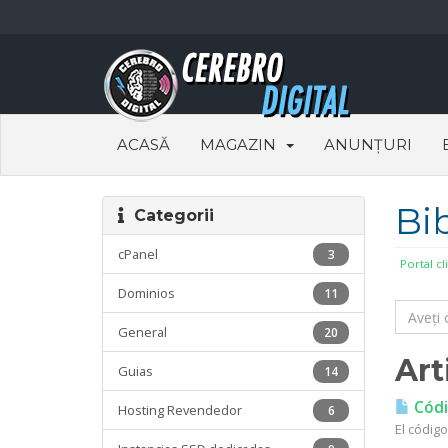
ACASĂ
MAGAZIN
ANUNȚURI
Bi
Categorii
cPanel
3
Portal cl
Dominios
11
General
20
Art
Guias
14
Códig
Hosting Revendedor
6
El código