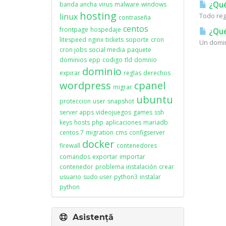
¿Qué
banda ancha
virus
malware
windows
hosting
linux
Todo reg
contraseña
centos
frontpage
hospedaje
¿Qué
litespeed
nginx
tickets
soporte
cron
Un domin
cron jobs
social media
paquete
dominios
epp
codigo
tld
domnio
dominio
expirar
reglas
derechos
wordpress
cpanel
migrar
ubuntu
proteccion
user
snapshot
server apps
videojuegos
games
ssh
keys
hosts
php
aplicaciones
mariadb
centos 7
migration
cms
configserver
docker
firewall
contenedores
comandos
exportar
importar
contenedor
problema
instalación
crear
usuario
sudo user
python3
instalar
python
Asistență