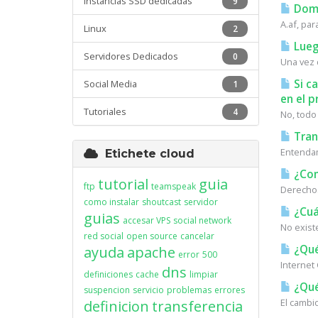
Instancias SSD dedicadas
9
Domi
A.af, par
Linux
2
Lueg
Servidores Dedicados
0
Una vez 
Si c
Social Media
1
en el p
Tutoriales
4
No, todo
Tran
Entendamo
Etichete cloud
¿Com
tutorial
guia
ftp
teamspeak
Derechos
como instalar
shoutcast
servidor
¿Cuá
guias
accesar VPS
social network
No existe
red social
open source
cancelar
¿Qué
ayuda
apache
error
500
Internet
dns
definiciones
cache
limpiar
¿Qué
suspencion
servicio
problemas
errores
El cambi
definicion
transferencia