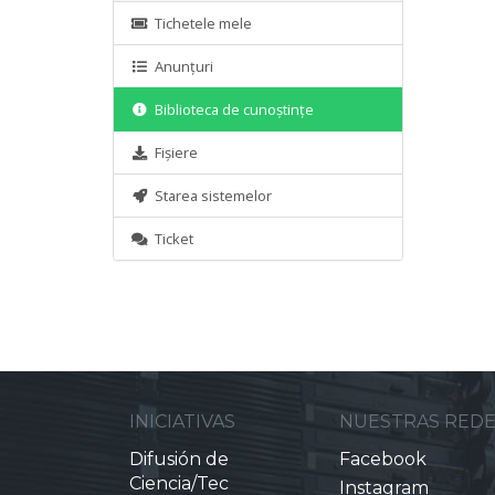
Tichetele mele
Anunțuri
Biblioteca de cunoștințe
Fișiere
Starea sistemelor
Ticket
INICIATIVAS
NUESTRAS RED
Difusión de
Facebook
Ciencia/Tec
Instagram