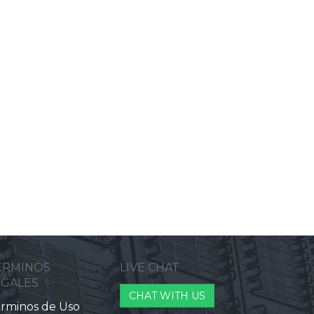
ERMINOS
LIVE CHAT
EGALES
CHAT WITH US
rminos de Uso