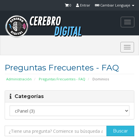
0
Entrar
Cambiar Lenguaje
Togg
navi
Togg
navi
Preguntas Frecuentes - FAQ
Administración
Preguntas Frecuentes - FAQ
Dominios
Categorías