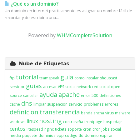
¿Qué es un dominio?
Un dominio en internet practicamente es asignar un nombre fácil de
recordar y de escribir a una...
Powered by
WHMCompleteSolution
Nube de Etiquetas
tutorial
guia
ftp
teamspeak
como instalar
shoutcast
guias
servidor
accesar VPS
social network
red social
open
ayuda
apache
source
cancelar
error
500
definiciones
dns
cache
limpiar
suspencion
servicio
problemas
errores
definicion
transferencia
banda ancha
virus
malware
hosting
linux
windows
contraseña
frontpage
hospedaje
centos
litespeed
nginx
tickets
soporte
cron
cron jobs
social
media
paquete
dominios
epp
codigo
tld
domnio
expirar