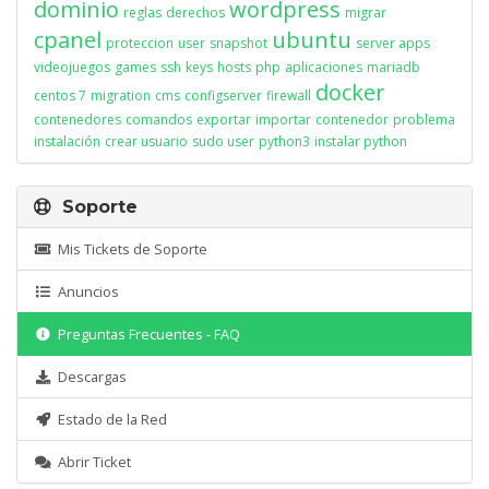
dominio
wordpress
reglas
derechos
migrar
cpanel
ubuntu
proteccion
user
snapshot
server apps
videojuegos
games
ssh
keys
hosts
php
aplicaciones
mariadb
docker
centos 7
migration
cms
configserver
firewall
contenedores
comandos
exportar
importar
contenedor
problema
instalación
crear usuario
sudo user
python3
instalar python
Soporte
Mis Tickets de Soporte
Anuncios
Preguntas Frecuentes - FAQ
Descargas
Estado de la Red
Abrir Ticket