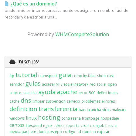
¿Qué es un dominio?
Un dominio en internet practicamente es asignar un nombre fácil de
recordar y de escribir a una...
Powered by
WHMCompleteSolution
ענן תגיות
tutorial
guia
ftp
teamspeak
como instalar
shoutcast
guias
servidor
accesar VPS
social network
red social
open
ayuda
apache
source
cancelar
error
500
definiciones
dns
cache
limpiar
suspencion
servicio
problemas
errores
definicion
transferencia
banda ancha
virus
malware
hosting
linux
windows
contraseña
frontpage
hospedaje
centos
litespeed
nginx
tickets
soporte
cron
cron jobs
social
media
paquete
dominios
epp
codigo
tld
domnio
expirar