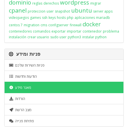
dominio
wordpress
reglas
derechos
migrar
cpanel
ubuntu
proteccion
user
snapshot
server apps
videojuegos
games
ssh
keys
hosts
php
aplicaciones
mariadb
docker
centos 7
migration
cms
configserver
firewall
contenedores
comandos
exportar
importar
contenedor
problema
instalación
crear usuario
sudo user
python3
instalar python
פניות ומידע
פניות השירות שלכם
הודעות וחדשות
מאגר מידע
הורדות
מצב הרשת
פתיחת פנייה