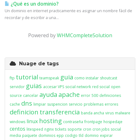
¿Qué es un dominio?
Un dominio en internet practicamente es asignar un nombre fácil de
recordar y de escribir a una...
Powered by
WHMCompleteSolution
Nuage de tags
tutorial
guia
ftp
teamspeak
como instalar
shoutcast
guias
servidor
accesar VPS
social network
red social
open
ayuda
apache
source
cancelar
error
500
definiciones
dns
cache
limpiar
suspencion
servicio
problemas
errores
definicion
transferencia
banda ancha
virus
malware
hosting
linux
windows
contraseña
frontpage
hospedaje
centos
litespeed
nginx
tickets
soporte
cron
cron jobs
social
media
paquete
dominios
epp
codigo
tld
domnio
expirar