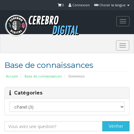
0
Connexion
Choisir la langue
Togg
navi
Togg
navi
Base de connaissances
Accueil
Base de connaissances
Dominios
Catégories