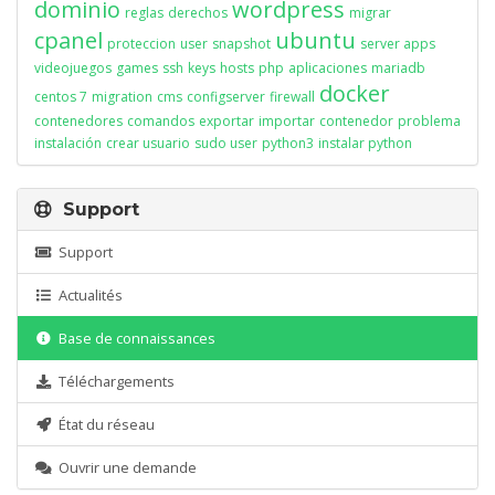
dominio
wordpress
reglas
derechos
migrar
cpanel
ubuntu
proteccion
user
snapshot
server apps
videojuegos
games
ssh
keys
hosts
php
aplicaciones
mariadb
docker
centos 7
migration
cms
configserver
firewall
contenedores
comandos
exportar
importar
contenedor
problema
instalación
crear usuario
sudo user
python3
instalar python
Support
Support
Actualités
Base de connaissances
Téléchargements
État du réseau
Ouvrir une demande