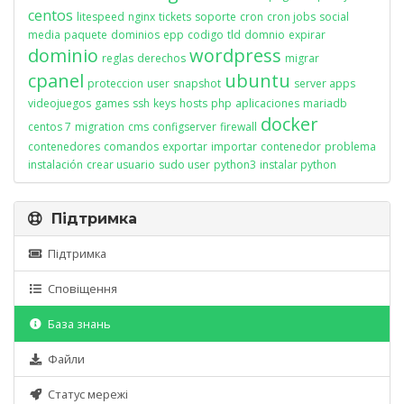
centos
litespeed
nginx
tickets
soporte
cron
cron jobs
social
media
paquete
dominios
epp
codigo
tld
domnio
expirar
dominio
wordpress
reglas
derechos
migrar
cpanel
ubuntu
proteccion
user
snapshot
server apps
videojuegos
games
ssh
keys
hosts
php
aplicaciones
mariadb
docker
centos 7
migration
cms
configserver
firewall
contenedores
comandos
exportar
importar
contenedor
problema
instalación
crear usuario
sudo user
python3
instalar python
Підтримка
Підтримка
Сповіщення
База знань
Файли
Статус мережі