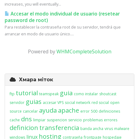
increases, you will eventually...
Accesar el modo individual de usuario (resetear
password de root)
Para restablecer la contraseña root de su servidor, tendrá que
arrancar en modo de usuario único....
Powered by
WHMCompleteSolution
Хмара міток
tutorial
guia
ftp
teamspeak
como instalar
shoutcast
guias
servidor
accesar VPS
social network
red social
open
ayuda
apache
source
cancelar
error
500
definiciones
dns
cache
limpiar
suspencion
servicio
problemas
errores
definicion
transferencia
banda ancha
virus
malware
hosting
linux
windows
contraseña
frontpage
hospedaje