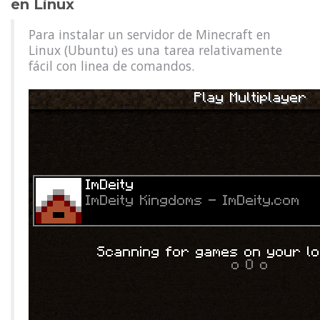
en Linux
Para instalar un servidor de Minecraft en
Linux (Ubuntu) es una tarea relativamente
fácil con linea de comandos.