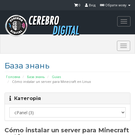
0
Вхід
Обрати мову
Togg
navi
Togg
navi
База знань
Головна
База знань
Guias
Cómo instalar un server para Minecraft en Linux
Категорія
Cómo instalar un server para Minecraft