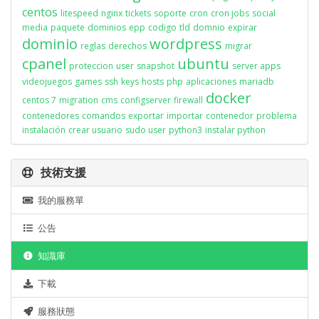
centos
litespeed
nginx
tickets
soporte
cron
cron jobs
social
media
paquete
dominios
epp
codigo
tld
domnio
expirar
dominio
wordpress
reglas
derechos
migrar
cpanel
ubuntu
proteccion
user
snapshot
server apps
videojuegos
games
ssh
keys
hosts
php
aplicaciones
mariadb
docker
centos 7
migration
cms
configserver
firewall
contenedores
comandos
exportar
importar
contenedor
problema
instalación
crear usuario
sudo user
python3
instalar python
技術支援
我的服務單
公告
知識庫
下載
服務狀態