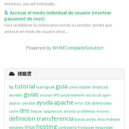
increases, you will eventually...
Accesar el modo individual de usuario (resetear
password de root)
Para restablecer la contraseña root de su servidor, tendrá que
arrancar en modo de usuario único....
Powered by
WHMCompleteSolution
標籤雲
tutorial
guia
ftp
teamspeak
como instalar
shoutcast
guias
servidor
accesar VPS
social network
red social
open
ayuda
apache
source
cancelar
error
500
definiciones
dns
cache
limpiar
suspencion
servicio
problemas
errores
definicion
transferencia
banda ancha
virus
malware
hosting
linux
windows
contraseña
frontpage
hospedaje