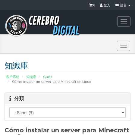
0
登入
語言
Togg
navi
Togg
navi
知識庫
客戶系統
知識庫
Guias
Cómo instalar un server para Minecraft en Linux
分類
Cómo instalar un server para Minecraft