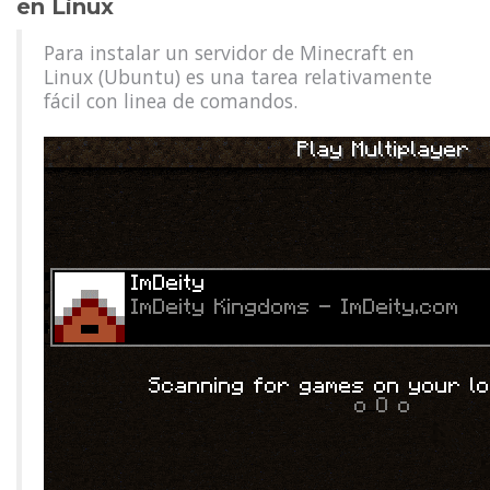
en Linux
Para instalar un servidor de Minecraft en
Linux (Ubuntu) es una tarea relativamente
fácil con linea de comandos.