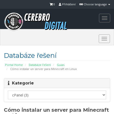
0
Přihlášení
Choose language
Togg
navi
Togg
navi
Databáze řešení
Portal Home
Databáze řešení
Guias
Cómo instalar un server para Minecraft en Linux
Kategorie
Cómo instalar un server para Minecraft