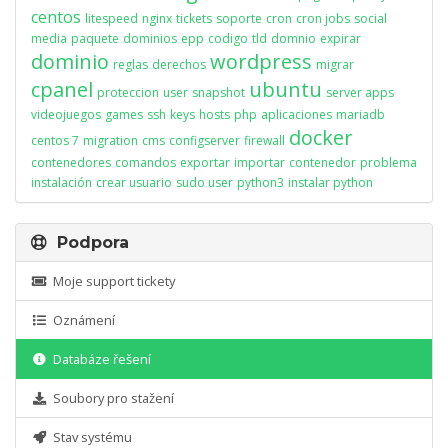
centos
litespeed
nginx
tickets
soporte
cron
cron jobs
social
media
paquete
dominios
epp
codigo
tld
domnio
expirar
dominio
wordpress
reglas
derechos
migrar
cpanel
ubuntu
proteccion
user
snapshot
server apps
videojuegos
games
ssh
keys
hosts
php
aplicaciones
mariadb
docker
centos 7
migration
cms
configserver
firewall
contenedores
comandos
exportar
importar
contenedor
problema
instalación
crear usuario
sudo user
python3
instalar python
Podpora
Moje support tickety
Oznámení
Databáze řešení
Soubory pro stažení
Stav systému