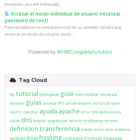
increases, you will eventually...
Accesar el modo individual de usuario (resetear
password de root)
Para restablecer la contraseña root de su servidor, tendrá que
arrancar en modo de usuario único....
Powered by
WHMCompleteSolution
Tag Cloud
tutorial
guia
ftp
teamspeak
como instalar
shoutcast
guias
servidor
accesar VPS
social network
red social
open
ayuda
apache
source
cancelar
error
500
definiciones
dns
cache
limpiar
suspencion
servicio
problemas
errores
definicion
transferencia
banda ancha
virus
malware
hosting
linux
windows
contraseña
frontpage
hospedaje