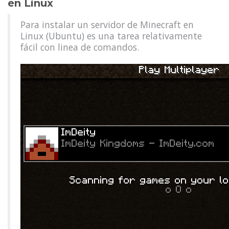
en Linux
Para instalar un servidor de Minecraft en
Linux (Ubuntu) es una tarea relativamente
fácil con linea de comandos.