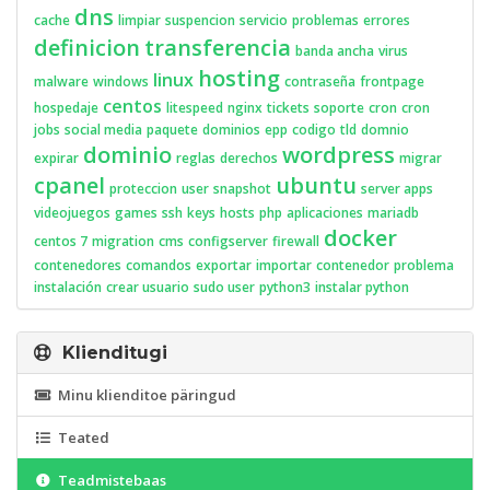
dns
cache
limpiar
suspencion
servicio
problemas
errores
definicion
transferencia
banda ancha
virus
hosting
linux
malware
windows
contraseña
frontpage
centos
hospedaje
litespeed
nginx
tickets
soporte
cron
cron
jobs
social media
paquete
dominios
epp
codigo
tld
domnio
dominio
wordpress
expirar
reglas
derechos
migrar
cpanel
ubuntu
proteccion
user
snapshot
server apps
videojuegos
games
ssh
keys
hosts
php
aplicaciones
mariadb
docker
centos 7
migration
cms
configserver
firewall
contenedores
comandos
exportar
importar
contenedor
problema
instalación
crear usuario
sudo user
python3
instalar python
Klienditugi
Minu klienditoe päringud
Teated
Teadmistebaas