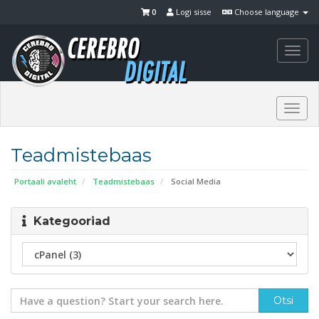
0
Logi sisse
Choose language
Togg
navi
Togg
navi
Teadmistebaas
Portaali avaleht
Teadmistebaas
Social Media
Kategooriad