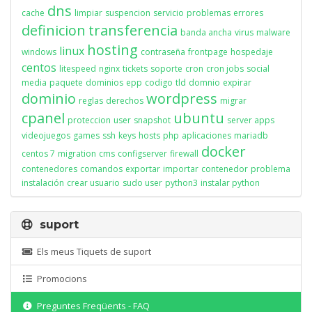
dns
cache
limpiar
suspencion
servicio
problemas
errores
definicion
transferencia
banda ancha
virus
malware
hosting
linux
windows
contraseña
frontpage
hospedaje
centos
litespeed
nginx
tickets
soporte
cron
cron jobs
social
media
paquete
dominios
epp
codigo
tld
domnio
expirar
dominio
wordpress
reglas
derechos
migrar
cpanel
ubuntu
proteccion
user
snapshot
server apps
videojuegos
games
ssh
keys
hosts
php
aplicaciones
mariadb
docker
centos 7
migration
cms
configserver
firewall
contenedores
comandos
exportar
importar
contenedor
problema
instalación
crear usuario
sudo user
python3
instalar python
suport
Els meus Tiquets de suport
Promocions
Preguntes Freqüents - FAQ