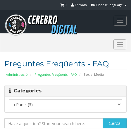
0
Entrada
Choose language
Togg
navi
Togg
navi
Preguntes Freqüents - FAQ
Administració
Preguntes Freqüents - FAQ
Social Media
Categories