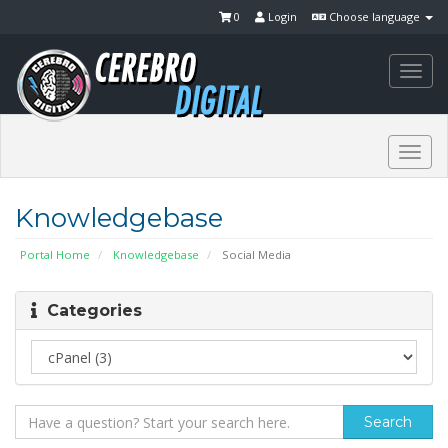
0
Login
Choose language
Togg
navi
Togg
navi
Knowledgebase
Portal Home
Knowledgebase
Social Media
Categories