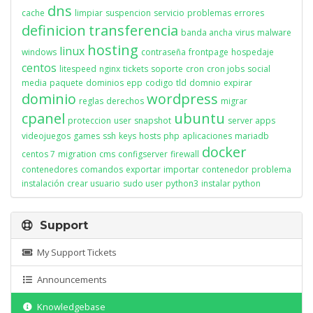
dns
cache
limpiar
suspencion
servicio
problemas
errores
definicion
transferencia
banda ancha
virus
malware
hosting
linux
windows
contraseña
frontpage
hospedaje
centos
litespeed
nginx
tickets
soporte
cron
cron jobs
social
media
paquete
dominios
epp
codigo
tld
domnio
expirar
dominio
wordpress
reglas
derechos
migrar
cpanel
ubuntu
proteccion
user
snapshot
server apps
videojuegos
games
ssh
keys
hosts
php
aplicaciones
mariadb
docker
centos 7
migration
cms
configserver
firewall
contenedores
comandos
exportar
importar
contenedor
problema
instalación
crear usuario
sudo user
python3
instalar python
Support
My Support Tickets
Announcements
Knowledgebase