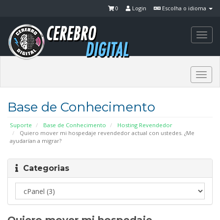
0
Login
Escolha o idioma
Togg
navi
Togg
navi
Base de Conhecimento
Suporte
Base de Conhecimento
Hosting Revendedor
Quiero mover mi hospedaje revendedor actual con ustedes. ¿Me
ayudarían a migrar?
Categorias