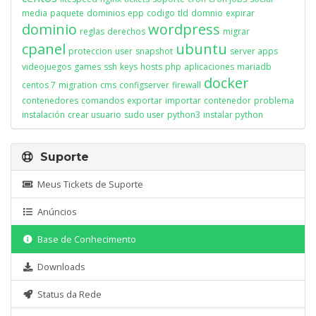
media
paquete
dominios
epp
codigo
tld
domnio
expirar
dominio
wordpress
reglas
derechos
migrar
cpanel
ubuntu
proteccion
user
snapshot
server apps
videojuegos
games
ssh
keys
hosts
php
aplicaciones
mariadb
docker
centos 7
migration
cms
configserver
firewall
contenedores
comandos
exportar
importar
contenedor
problema
instalación
crear usuario
sudo user
python3
instalar python
Suporte
Meus Tickets de Suporte
Anúncios
Base de Conhecimento
Downloads
Status da Rede