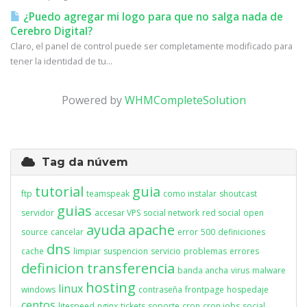
¿Puedo agregar mi logo para que no salga nada de
Cerebro Digital?
Claro, el panel de control puede ser completamente modificado para
tener la identidad de tu...
Powered by
WHMCompleteSolution
Tag da núvem
tutorial
guia
ftp
teamspeak
como instalar
shoutcast
guias
servidor
accesar VPS
social network
red social
open
ayuda
apache
source
cancelar
error
500
definiciones
dns
cache
limpiar
suspencion
servicio
problemas
errores
definicion
transferencia
banda ancha
virus
malware
hosting
linux
windows
contraseña
frontpage
hospedaje
centos
litespeed
nginx
tickets
soporte
cron
cron jobs
social