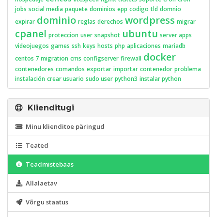
jobs
social media
paquete
dominios
epp
codigo
tld
domnio
dominio
wordpress
expirar
reglas
derechos
migrar
cpanel
ubuntu
proteccion
user
snapshot
server apps
videojuegos
games
ssh
keys
hosts
php
aplicaciones
mariadb
docker
centos 7
migration
cms
configserver
firewall
contenedores
comandos
exportar
importar
contenedor
problema
instalación
crear usuario
sudo user
python3
instalar python
Klienditugi
Minu klienditoe päringud
Teated
Teadmistebaas
Allalaetav
Võrgu staatus