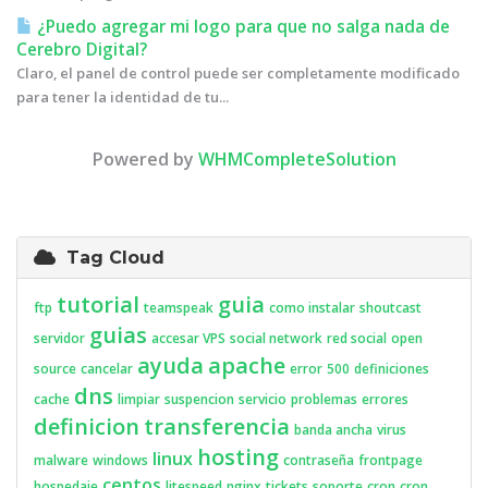
¿Puedo agregar mi logo para que no salga nada de
Cerebro Digital?
Claro, el panel de control puede ser completamente modificado
para tener la identidad de tu...
Powered by
WHMCompleteSolution
Tag Cloud
tutorial
guia
ftp
teamspeak
como instalar
shoutcast
guias
servidor
accesar VPS
social network
red social
open
ayuda
apache
source
cancelar
error
500
definiciones
dns
cache
limpiar
suspencion
servicio
problemas
errores
definicion
transferencia
banda ancha
virus
hosting
linux
malware
windows
contraseña
frontpage
centos
hospedaje
litespeed
nginx
tickets
soporte
cron
cron