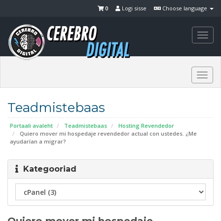
0
Logi sisse
Choose language
Togg
navi
Togg
navi
Teadmistebaas
Portaali avaleht
Teadmistebaas
Hosting Revendedor
Quiero mover mi hospedaje revendedor actual con ustedes. ¿Me
ayudarían a migrar?
Kategooriad