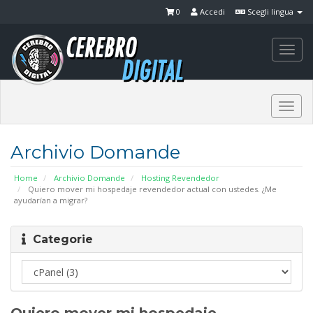
0
Accedi
Scegli lingua
Togg
navi
Togg
navi
Archivio Domande
Home
Archivio Domande
Hosting Revendedor
Quiero mover mi hospedaje revendedor actual con ustedes. ¿Me
ayudarían a migrar?
Categorie