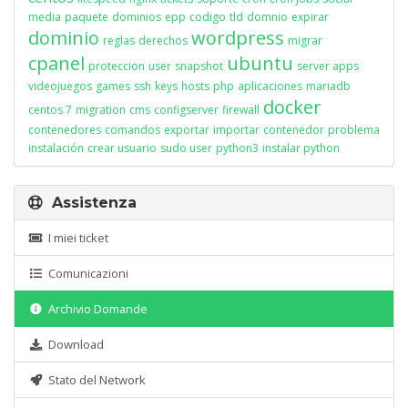
media
paquete
dominios
epp
codigo
tld
domnio
expirar
dominio
wordpress
reglas
derechos
migrar
cpanel
ubuntu
proteccion
user
snapshot
server apps
videojuegos
games
ssh
keys
hosts
php
aplicaciones
mariadb
docker
centos 7
migration
cms
configserver
firewall
contenedores
comandos
exportar
importar
contenedor
problema
instalación
crear usuario
sudo user
python3
instalar python
Assistenza
I miei ticket
Comunicazioni
Archivio Domande
Download
Stato del Network