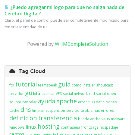
¿Puedo agregar mi logo para que no salga nada de
Cerebro Digital?
Claro, el panel de control puede ser completamente modificado para
tener la identidad de tu...
Powered by
WHMCompleteSolution
Tag Cloud
tutorial
guia
ftp
teamspeak
como instalar
shoutcast
guias
servidor
accesar VPS
social network
red social
open
ayuda
apache
source
cancelar
error
500
definiciones
dns
cache
limpiar
suspencion
servicio
problemas
errores
definicion
transferencia
banda ancha
virus
malware
hosting
linux
windows
contraseña
frontpage
hospedaje
centos
litespeed
nginx
tickets
soporte
cron
cron jobs
social